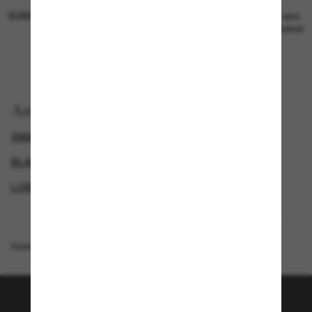
SUNGLASS HUT COLLECTION
SUNGLASS HUT COLLECTION
19,00€
Preis wird
bearbeitet
Anzeigen nach
SWAROVSKI SONNENBRILLEN
BLACK FRIDAY WEEK - BIS ZU -50%
GENDER
LUXURIÖSE SONNENBRILLEN
Homepage
/
Swarovski
/
SK7017