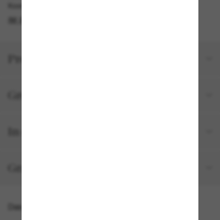
Kostenlose Abholung verfügbar
IM STORE FINDEN
Produktdetails
Größe und Passform
In deiner Bestellung inbegriffen
Gratisversand und -Retouren
Das könnte dir auch gefallen