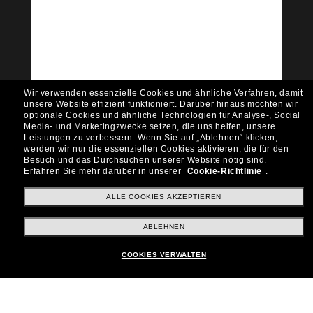
Tritt der Sunglass Hut-
Community bei!
Möchtest du Zugang zu VIP-Events, exklusiven
Empfehlungen und Angeboten wie € 10 Rabatt*
auf deinen nächsten Einkauf? Abonniere unseren
Newsletter *Es gelten unsere AGB
Wir verwenden essenzielle Cookies und ähnliche Verfahren, damit
Subscribe!
unsere Website effizient funktioniert.
Darüber hinaus möchten wir
optionale Cookies und ähnliche Technologien für Analyse-, Social
Media- und Marketingzwecke setzen, die uns helfen, unsere
Leistungen zu verbessern.
Wenn Sie auf „Ablehnen“ klicken,
werden wir nur die essenziellen Cookies aktivieren, die für den
Besuch und das Durchsuchen unserer Website nötig sind.
Shopping online
Erfahren Sie mehr darüber in unserer
Cookie-Richtlinie
.
ALLE COOKIES AKZEPTIEREN
Brands
ABLEHNEN
COOKIES VERWALTEN
Unternehmen