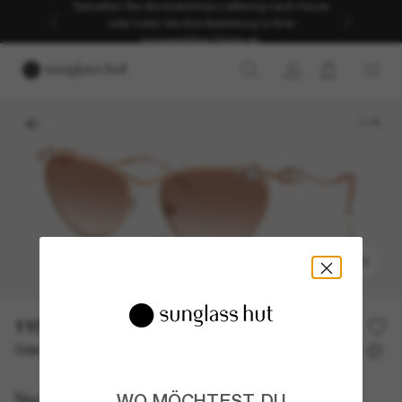
Genießen Sie die kostenlose Lieferung nach Hause
oder holen Sie Ihre Bestellung in Ihrer
ausgewählten Filiale ab.
1
/
5
ANPROBIEREN
115,00€
230,00€
50% off
Oder 3 Raten ab
0% effektiver Jahreszins mit
38,33 €
Swarovski
WO MÖCHTEST DU