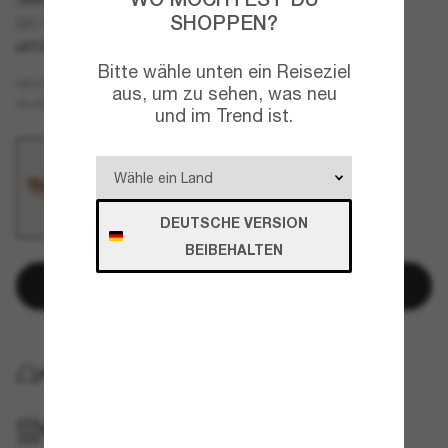
SHOPPEN?
SK7017
LETZTE CHANCE
NUR ONLINE
Bitte wähle unten ein Reiseziel
Rosa
GESTELL
aus, um zu sehen, was neu
Rosa
GLÄSER
und im Trend ist.
DEUTSCHE VERSION
BEIBEHALTEN
In den Warenkorb
KOSTENLOSE LIEFERUNG NACH HAUSE
IM GESCHÄFT ABHOLEN