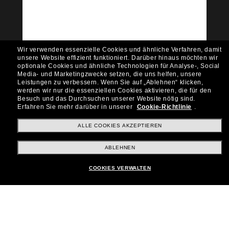
Möchtest du Zugang zu VIP-Events, exklusiven
Empfehlungen und Angeboten wie € 10 Rabatt*
auf deinen nächsten Einkauf? Abonniere unseren
Newsletter *Es gelten unsere AGB
Wir verwenden essenzielle Cookies und ähnliche Verfahren, damit
Subscribe!
unsere Website effizient funktioniert.
Darüber hinaus möchten wir
optionale Cookies und ähnliche Technologien für Analyse-, Social
Media- und Marketingzwecke setzen, die uns helfen, unsere
Leistungen zu verbessern.
Wenn Sie auf „Ablehnen“ klicken,
werden wir nur die essenziellen Cookies aktivieren, die für den
Besuch und das Durchsuchen unserer Website nötig sind.
Shopping online
Erfahren Sie mehr darüber in unserer
Cookie-Richtlinie
.
ALLE COOKIES AKZEPTIEREN
Brands
ABLEHNEN
COOKIES VERWALTEN
Unternehmen
Kundenservice