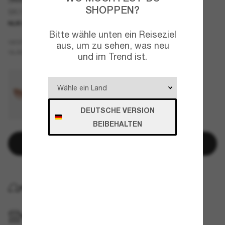
SHOPPEN?
SK7017
NUR ONLINE
Bitte wähle unten ein Reiseziel
Gold
GESTELL
aus, um zu sehen, was neu
Grau
GLÄSER
und im Trend ist.
DEUTSCHE VERSION
BEIBEHALTEN
In den Warenkorb
KOSTENLOSE LIEFERUNG NACH HAUSE
IM GESCHÄFT ABHOLEN