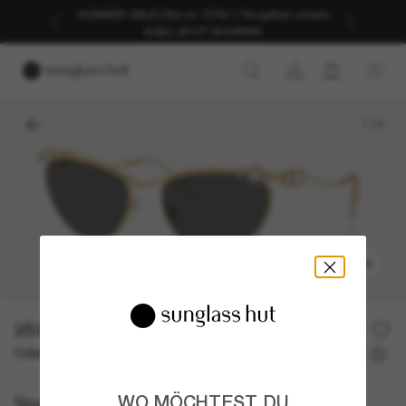
SOMMER-SALE | Bis zu -50%* | *Es gelten unsere
AGB | JETZT SHOPPEN
1
/
5
ANPROBIEREN
250,00€
Oder 3 Raten ab
0% effektiver Jahreszins mit
83,33 €
Swarovski
WO MÖCHTEST DU