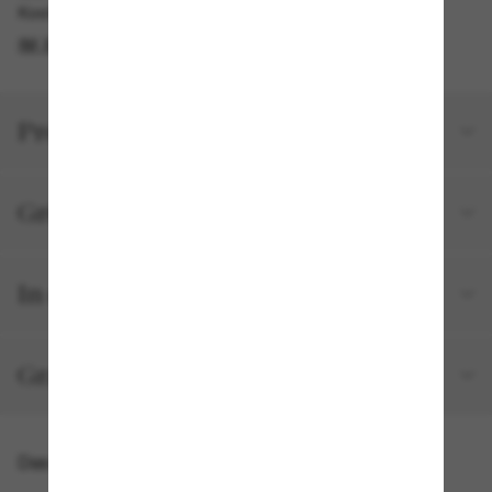
Kostenlose Abholung verfügbar
IM STORE FINDEN
Produktdetails
Größe und Passform
In deiner Bestellung inbegriffen
Gratisversand und -Retouren
Das könnte dir auch gefallen