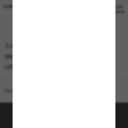
SUNGLASS HUT COLLECTION
SUNGLASS HUT COLLECTION
19,00€
Preis wird
bearbeitet
Anzeigen nach
SWAROVSKI SONNENBRILLEN
GENDER
LUXURIÖSE SONNENBRILLEN
PROMOTIONS NL
Homepage
/
Swarovski
/
SK7017
Tritt der Sunglass Hut-
Community bei!