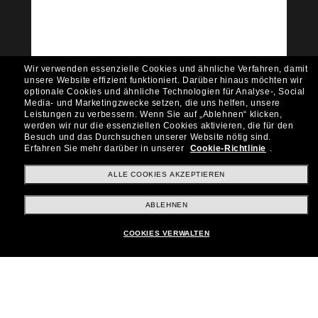
Möchtest du Zugang zu VIP-Events, exklusiven
Empfehlungen und Angeboten wie € 10 Rabatt*
auf deinen nächsten Einkauf? Abonniere unseren
Newsletter *Es gelten unsere AGB
Wir verwenden essenzielle Cookies und ähnliche Verfahren, damit
Subscribe!
unsere Website effizient funktioniert.
Darüber hinaus möchten wir
optionale Cookies und ähnliche Technologien für Analyse-, Social
Media- und Marketingzwecke setzen, die uns helfen, unsere
Leistungen zu verbessern.
Wenn Sie auf „Ablehnen“ klicken,
werden wir nur die essenziellen Cookies aktivieren, die für den
Besuch und das Durchsuchen unserer Website nötig sind.
Shopping online
Erfahren Sie mehr darüber in unserer
Cookie-Richtlinie
.
ALLE COOKIES AKZEPTIEREN
Brands
ABLEHNEN
COOKIES VERWALTEN
Unternehmen
Kundenservice