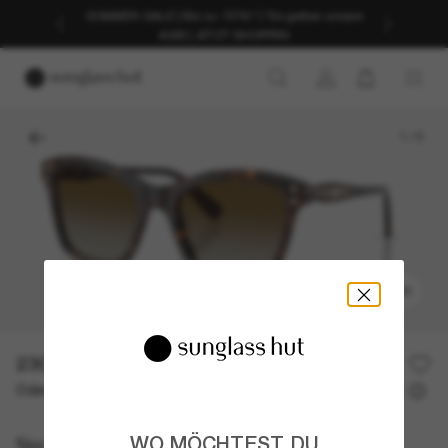
SOMMER-SALE | Bis zu -50%* | *Es gelten unsere
AGB | JETZT SHOPPEN
1
/
5
ANPROBIEREN
230,00€
Oder 3 Raten ab
0% effektiver Jahreszins mit
76,67 €
Swarovski
WO MÖCHTEST DU