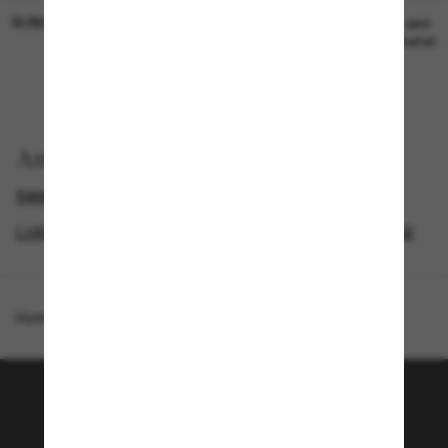
SUNGLASS HUT COLLECTION
SUNGLASS HUT COLLECTION
19,00€
Preis wird
bearbeitet
Anzeigen nach
SWAROVSKI SONNENBRILLEN
LUXURIÖSE SONNENBRILLEN
GENDER
NEUZUGÄNGE
Homepage
/
Swarovski
/
SK6063
Tritt der Sunglass Hut-
Community bei!