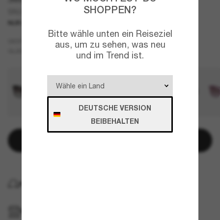
SHOPPEN?
SK6063
NUR ONLINE
NEU
Bitte wähle unten ein Reiseziel
Tortoise
GESTELL
aus, um zu sehen, was neu
Braun
Polarisiert
GLÄSER
und im Trend ist.
DEUTSCHE VERSION
BEIBEHALTEN
In den Warenkorb
KOSTENLOSE LIEFERUNG NACH HAUSE
IM GESCHÄFT ABHOLEN