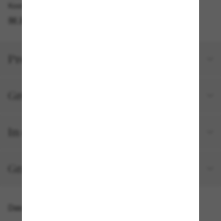
Kostenlose Abholung verfügbar
IM STORE FINDEN
Produktdetails
Größe und Passform
In deiner Bestellung inbegriffen
Gratisversand und -Retouren
Das könnte dir auch gefallen