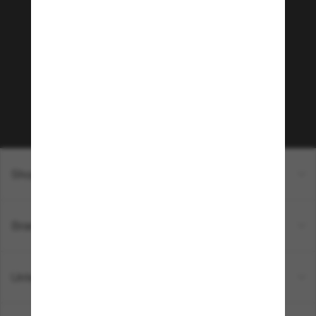
Tritt der Sunglass Hut-
Community bei!
Möchtest du Zugang zu VIP-Events, exklusiven
Empfehlungen und Angeboten wie € 10 Rabatt*
auf deinen nächsten Einkauf? Abonniere unseren
Newsletter *Es gelten unsere AGB
Subscribe!
Shopping online
Brands
Unternehmen