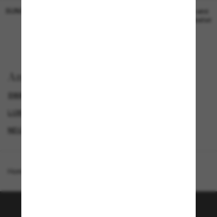
SUNGLASS HUT COLLECTION
SUNGLASS HUT COLLECTION
19,00€
Preis wird
bearbeitet
Anzeigen nach
SWAROVSKI SONNENBRILLEN
GENDER
LUXURIÖSE SONNENBRILLEN
NEUZUGÄNGE FÜR DAMEN
Homepage
/
Swarovski
/
SK6056U