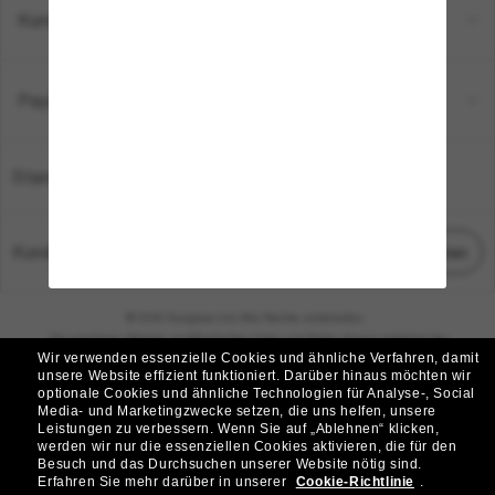
Kundenservice
Payment Methods
Standort:
Deutschland
Kundenservice
Chat starten
© 2026 Sunglass Hut Alle Rechte vorbehalten.
Die auf dieser Website veröffentlichten Fotos und Bilder dienen lediglich der
Wir verwenden essenzielle Cookies und ähnliche Verfahren, damit
Veranschaulichung.
unsere Website effizient funktioniert.
Darüber hinaus möchten wir
optionale Cookies und ähnliche Technologien für Analyse-, Social
|
|
Cookie-Richtlinie
Datenschutzbestimmungen
Media- und Marketingzwecke setzen, die uns helfen, unsere
Leistungen zu verbessern.
Wenn Sie auf „Ablehnen“ klicken,
werden wir nur die essenziellen Cookies aktivieren, die für den
|
|
Besuch und das Durchsuchen unserer Website nötig sind.
Geschäftsbedingungen
AdChoices
Erfahren Sie mehr darüber in unserer
Cookie-Richtlinie
.