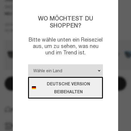
SK6056U
NEU
WO MÖCHTEST DU
Tortoise
SHOPPEN?
GESTELL
Grau
GLÄSER
Bitte wähle unten ein Reiseziel
aus, um zu sehen, was neu
und im Trend ist.
In den Warenkorb
DEUTSCHE VERSION
BEIBEHALTEN
KOSTENLOSE LIEFERUNG NACH HAUSE
IM GESCHÄFT ABHOLEN