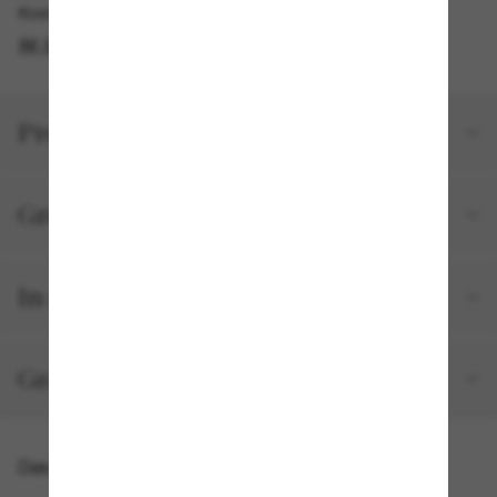
Kostenlose Abholung am selben Tag verfügbar
IM STORE FINDEN
Produktdetails
Größe und Passform
In deiner Bestellung inbegriffen
Gratisversand und -Retouren
Das könnte dir auch gefallen