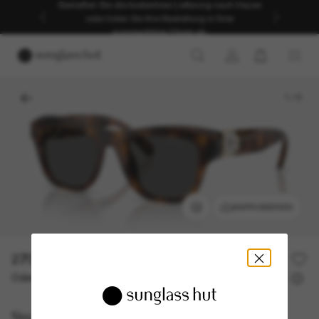
Genießen Sie die kostenlose Lieferung nach Hause
oder holen Sie Ihre Bestellung in Ihrer
ausgewählten Filiale ab.
1
/
5
ANPROBIEREN
270,00€
Oder 3 Raten ab
0% effektiver Jahreszins mit
90,00 €
Swarovski