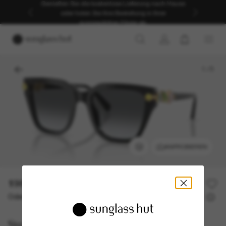
Genießen Sie die kostenlose Lieferung nach Hause
oder holen Sie Ihre Bestellung in Ihrer
ausgewählten Filiale ab.
1
/
5
ANPROBIEREN
198,00€
Oder 3 Raten ab
0% effektiver Jahreszins mit
66,00 €
Swarovski