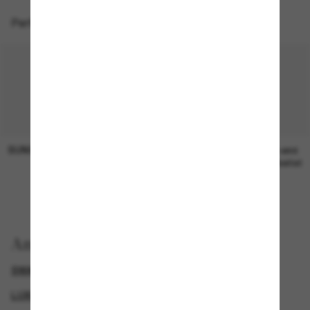
Perfekte Accessoires
SUNGLASS HUT COLLECTION
SUNGLASS HUT COLLECTION
19,00€
Preis wird
bearbeitet
Anzeigen nach
SWAROVSKI SONNENBRILLEN
LUXURIÖSE SONNENBRILLEN