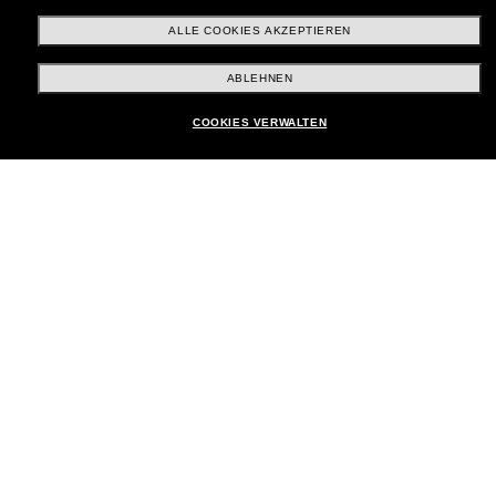
ALLE COOKIES AKZEPTIEREN
Brands
ABLEHNEN
COOKIES VERWALTEN
Unternehmen
Kundenservice
Payment Methods
Standort:
Deutschland
Kundenservice
Chat starten