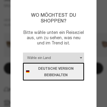
SK6041
WO MÖCHTEST DU
Schwarz
SHOPPEN?
GESTELL
Grau
Polarisiert
GLÄSER
Bitte wähle unten ein Reiseziel
aus, um zu sehen, was neu
und im Trend ist.
In den Warenkorb
DEUTSCHE VERSION
BEIBEHALTEN
KOSTENLOSE LIEFERUNG NACH HAUSE
IM GESCHÄFT ABHOLEN