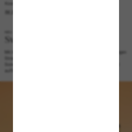
Kostenlose Abholung am selben Tag verfügbar
IM STORE FINDEN
NEU
Mit ihrer unregelmäßigen schwarzen Fassung und den farbigen
Strasskristallen an den Bügeln bietet diese Swarovski-
Sonnenbrille die perfekte Balance zwischen dezentem und
auffälligem Stil.