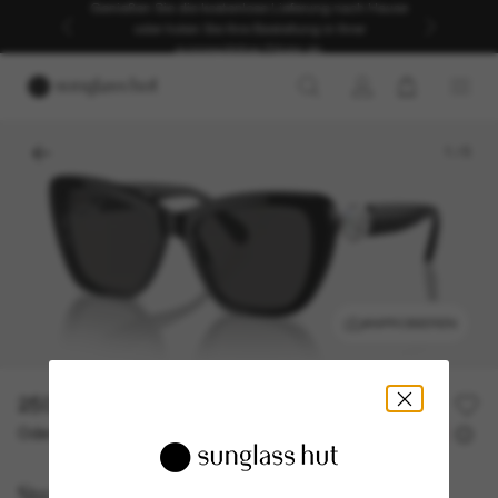
Genießen Sie die kostenlose Lieferung nach Hause
oder holen Sie Ihre Bestellung in Ihrer
ausgewählten Filiale ab.
1
/
5
ANPROBIEREN
250,00€
Oder 3 Raten ab
0% effektiver Jahreszins mit
83,33 €
Swarovski