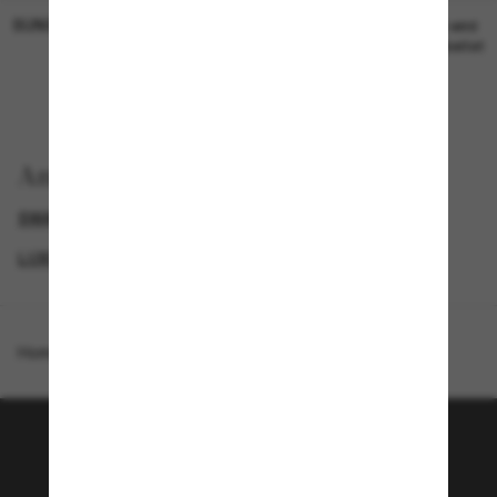
SUNGLASS HUT COLLECTION
SUNGLASS HUT COLLECTION
19,00€
Preis wird
bearbeitet
Anzeigen nach
SWAROVSKI SONNENBRILLEN
GENDER
LUXURIÖSE SONNENBRILLEN
PROMOTIONS NL
Homepage
/
Swarovski
/
SK6018
Tritt der Sunglass Hut-
Community bei!