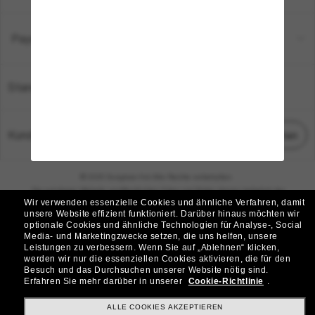
Payment Methods
Standort:
Deutschland
Kundenservice
Chat starten
© 2026 Sunglass Hut Alle Rechte vorbehalten.
Die auf dieser Website veröffentlichten Fotos und Bilder dienen lediglich der
Wir verwenden essenzielle Cookies und ähnliche Verfahren, damit
Veranschaulichung.
unsere Website effizient funktioniert.
Darüber hinaus möchten wir
optionale Cookies und ähnliche Technologien für Analyse-, Social
|
|
Cookie-Richtlinie
Datenschutzbestimmungen
Media- und Marketingzwecke setzen, die uns helfen, unsere
Leistungen zu verbessern.
Wenn Sie auf „Ablehnen“ klicken,
werden wir nur die essenziellen Cookies aktivieren, die für den
|
|
Besuch und das Durchsuchen unserer Website nötig sind.
Geschäftsbedingungen
AdChoices
Erfahren Sie mehr darüber in unserer
Cookie-Richtlinie
.
Do Not Sell My Personal Information
ALLE COOKIES AKZEPTIEREN