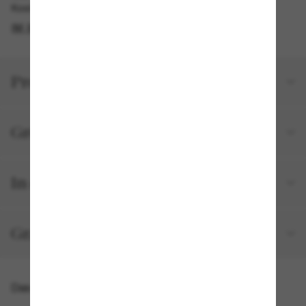
Kostenlose Abholung am selben Tag verfügbar
IM STORE FINDEN
Produktdetails
Größe und Passform
In deiner Bestellung inbegriffen
Gratisversand und -Retouren
Das könnte dir auch gefallen