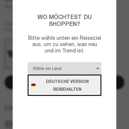
SK6018
WO MÖCHTEST DU
SHOPPEN?
Schwarz
GESTELL
Grau
GLÄSER
Bitte wähle unten ein Reiseziel
aus, um zu sehen, was neu
und im Trend ist.
DEUTSCHE VERSION
In den Warenkorb
BEIBEHALTEN
KOSTENLOSE LIEFERUNG NACH HAUSE
IM GESCHÄFT ABHOLEN