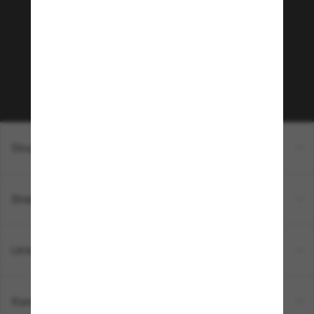
Möchtest du Zugang zu VIP-Events, exklusiven
Empfehlungen und Angeboten wie € 10 Rabatt*
auf deinen nächsten Einkauf? Abonniere unseren
Newsletter *Es gelten unsere AGB
Subscribe!
Shopping online
Brands
Unternehmen
Kundenservice