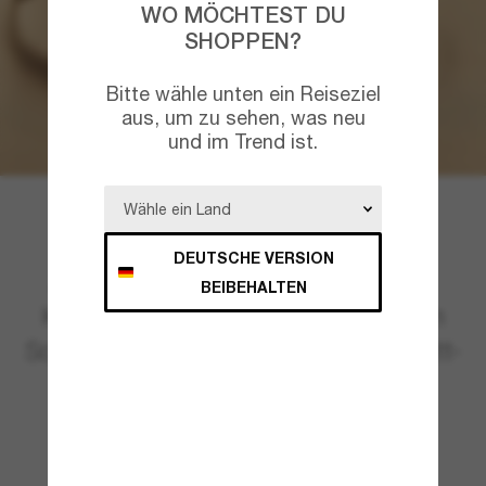
WO MÖCHTEST DU
SHOPPEN?
Bitte wähle unten ein Reiseziel
aus, um zu sehen, was neu
und im Trend ist.
DEUTSCHE VERSION
Zeitloser als Schildpatt geht kaum.
BEIBEHALTEN
Kaufe die neuesten hochmodischen
Sonnenbrillen in vielseitigen Schildpatt-
Mustern.