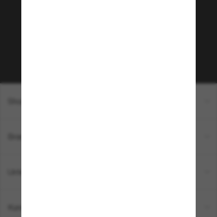
Möchtest du Zugang zu VIP-Events, exklusiven
Empfehlungen und Angeboten wie € 10 Rabatt*
auf deinen nächsten Einkauf? Abonniere unseren
Newsletter *Es gelten unsere AGB
Subscribe!
Shopping online
Brands
Unternehmen
Kundenservice