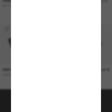
PRADA
390,00 €
RALPH LAUREN
170,00
85,00 €
PR 17WS
€
RL8188Q
NUR ONLINE
RAY-BAN
179,00 €
RAY-BAN
169,00 €
STATE Street
CLUBMASTER Classic
Tritt der Sunglass Hut-
Community bei!