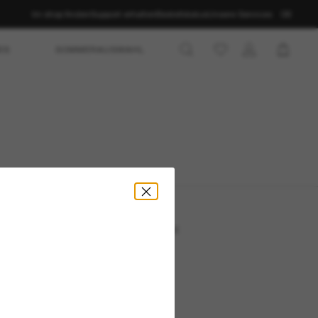
Im shop finden
Support erhalten
Bestellstatus
Unsere Services
DE
ES
SOMMERAUSWAHL
Standort:
Deutschland
Kundenservice
uns
Chat starten