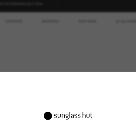
 Ihre Bestellung in Ihrer
HERREN
MARKEN
RAY-BAN
AI GLASS
Unternehmen
Kundenservice
Unsere Geschichte
Support Erhalten
OneSight
Kontaktieren Sie 
Karriere
Im Shop Finden