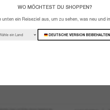
WO MÖCHTEST DU SHOPPEN?
Sitemap
Einen Termin vere
e unten ein Reiseziel aus, um zu sehen, was neu und im
Bestellstatus
Vertrag widerrufen
DEUTSCHE VERSION BEIBEHALTEN
Versand und Liefe
Rückgaben, Ersat
Häufig gestellte 
Warn- und Sicherh
Produkte
tlichten Fotos und Bilder dienen lediglich der