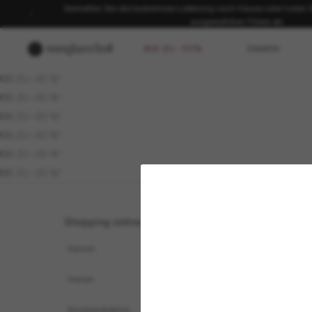
Genießen Sie die kostenlose Lieferung nach Hause oder holen Sie
ausgewählten Filiale ab.
BIS ZU -50%
DAMEN
BIS ZU –50 %*
BIS ZU –50 %*
BIS ZU –50 %*
BIS ZU –50 %*
BIS ZU –50 %*
BIS ZU –50 %*
Shopping online
Brands
Damen
Ray-Ban
Herren
Oakley
Kinderkollektion
Versace