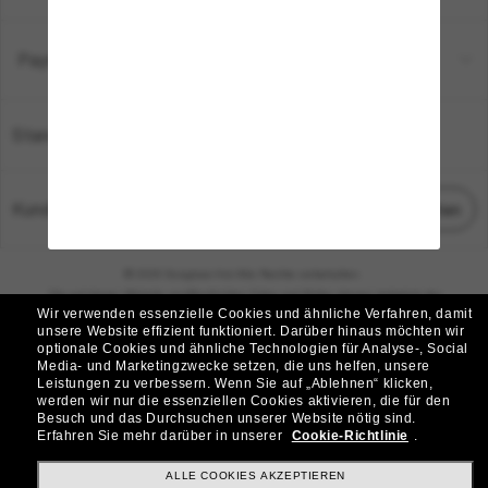
Payment Methods
Standort:
Deutschland
Kundenservice
Chat starten
© 2026 Sunglass Hut Alle Rechte vorbehalten.
Die auf dieser Website veröffentlichten Fotos und Bilder dienen lediglich der
Wir verwenden essenzielle Cookies und ähnliche Verfahren, damit
Veranschaulichung.
unsere Website effizient funktioniert.
Darüber hinaus möchten wir
optionale Cookies und ähnliche Technologien für Analyse-, Social
|
|
Cookie-Richtlinie
Datenschutzbestimmungen
Media- und Marketingzwecke setzen, die uns helfen, unsere
Leistungen zu verbessern.
Wenn Sie auf „Ablehnen“ klicken,
werden wir nur die essenziellen Cookies aktivieren, die für den
|
|
Besuch und das Durchsuchen unserer Website nötig sind.
Geschäftsbedingungen
AdChoices
Erfahren Sie mehr darüber in unserer
Cookie-Richtlinie
.
Do Not Sell My Personal Information
ALLE COOKIES AKZEPTIEREN