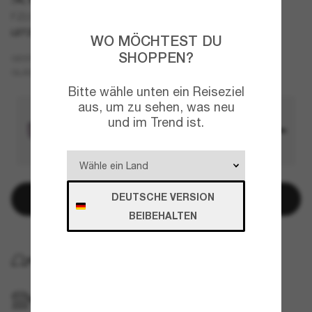
FZ6005U
LETZTE CHANCE
NUR ONLINE
WO MÖCHTEST DU
SHOPPEN?
Grau
GESTELL
Rot
GLÄSER
Bitte wähle unten ein Reiseziel
aus, um zu sehen, was neu
und im Trend ist.
DEUTSCHE VERSION
In den Warenkorb
BEIBEHALTEN
KOSTENLOSE LIEFERUNG NACH HAUSE
IM GESCHÄFT ABHOLEN