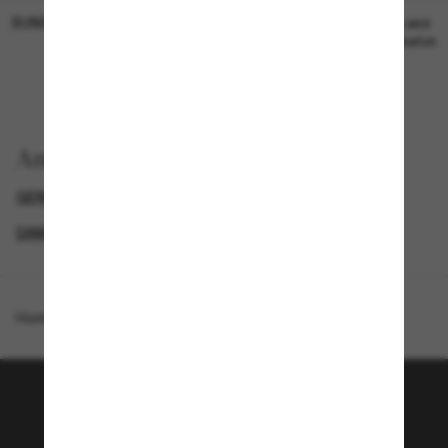
SUNGLASS HUT COLLECTION
SUNGLASS HUT COLLECTION
19,00€
Preis wird
bearbeitet
Anzeigen nach
GENDER
BIS ZU 50% RABATT*
DAMEN SONNENBRILLEN
SUNGLASSES BRANDS
Homepage
/
Scuderia Ferrari
/
FZ6005U
Tritt der Sunglass Hut-
Community bei!