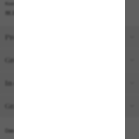
Kostenlose Abholung verfügbar
IM STORE FINDEN
Produktdetails
Größe und Passform
In deiner Bestellung inbegriffen
Gratisversand und -Retouren
Das könnte dir auch gefallen