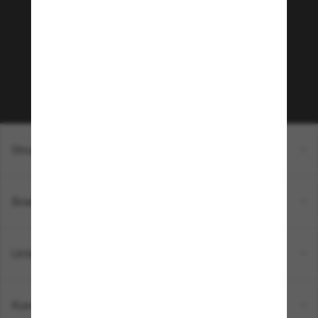
Möchtest du Zugang zu VIP-Events, exklusiven
Empfehlungen und Angeboten wie € 10 Rabatt*
auf deinen nächsten Einkauf? Abonniere unseren
Newsletter *Es gelten unsere AGB
Subscribe!
Shopping online
Brands
Unternehmen
Kundenservice