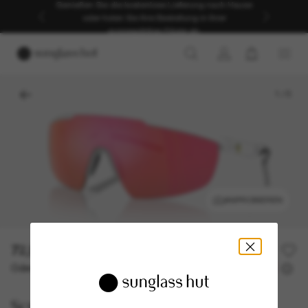
SOMMER-SALE | Bis zu -50%* | *Es gelten unsere
AGB | JETZT SHOPPEN
1
/
5
ANPROBIEREN
72,50€
145,00€
50% off
Oder 3 Raten ab
0% effektiver Jahreszins mit
24,17 €
Scuderia Ferrari