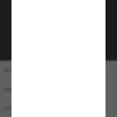
Tritt der Sunglass Hut-
Community bei!
Möchtest du Zugang zu VIP-Events, exklusiven
Empfehlungen und Angeboten wie € 10 Rabatt*
auf deinen nächsten Einkauf? Abonniere unseren
Newsletter *Es gelten unsere AGB
Subscribe!
Shopping online
Brands
Unternehmen