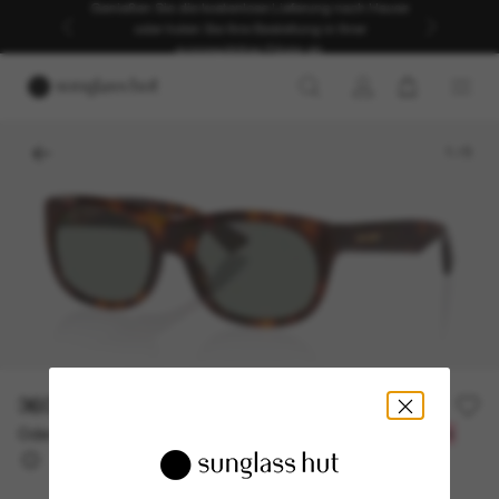
Genießen Sie die kostenlose Lieferung nach Hause
oder holen Sie Ihre Bestellung in Ihrer
ausgewählten Filiale ab.
1
/
5
360,00€
Oder 3 Raten ab
0% effektiver Jahreszins mit
120,00 €