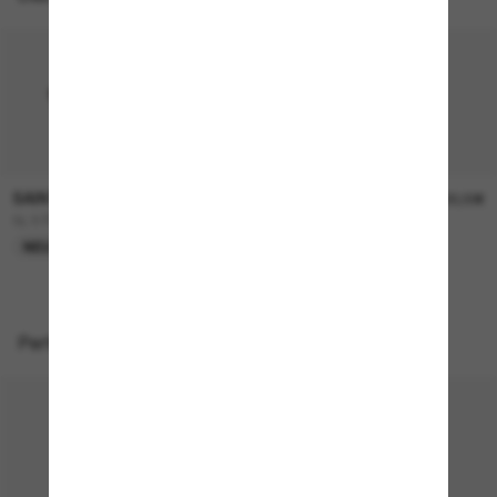
SAINT LAURENT
SAINT LAURENT
390,00€
400,00€
SL 879
SLM152
NEU
NEU
Perfekte Accessoires