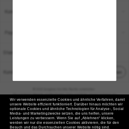
Kundenservice
Payment Methods
Standort:
Deutschland
Kundenservice
Chat starten
© 2026 Sunglass Hut Alle Rechte vorbehalten.
Die auf dieser Website veröffentlichten Fotos und Bilder dienen lediglich der
Wir verwenden essenzielle Cookies und ähnliche Verfahren, damit
Veranschaulichung.
unsere Website effizient funktioniert.
Darüber hinaus möchten wir
optionale Cookies und ähnliche Technologien für Analyse-, Social
|
|
Cookie-Richtlinie
Datenschutzbestimmungen
Media- und Marketingzwecke setzen, die uns helfen, unsere
Leistungen zu verbessern.
Wenn Sie auf „Ablehnen“ klicken,
werden wir nur die essenziellen Cookies aktivieren, die für den
|
|
Besuch und das Durchsuchen unserer Website nötig sind.
Geschäftsbedingungen
AdChoices