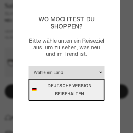
Saint Laurent
SL815Romy
WO MÖCHTEST DU
NEU
SHOPPEN?
Tortoise
GESTELL
Grün
GLÄSER
Bitte wähle unten ein Reiseziel
aus, um zu sehen, was neu
und im Trend ist.
DEUTSCHE VERSION
In den Warenkorb
BEIBEHALTEN
KOSTENLOSE LIEFERUNG NACH HAUSE