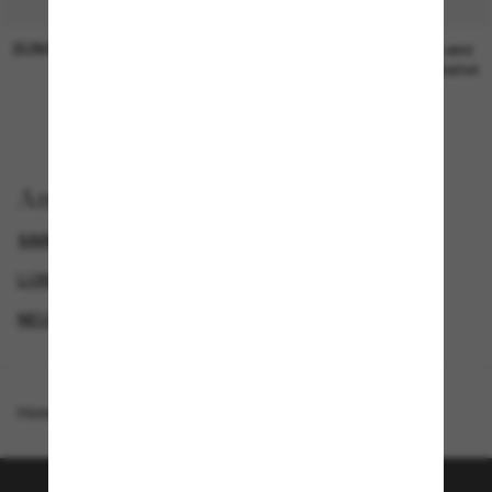
SUNGLASS HUT COLLECTION
SUNGLASS HUT COLLECTION
19,00€
Preis wird
bearbeitet
Anzeigen nach
SAINT LAURENT SONNENBRILLEN
GENDER
LUXURIÖSE SONNENBRILLEN
NEUZUGÄNGE FÜR DAMEN
Homepage
/
Saint Laurent
/
SL815Romy