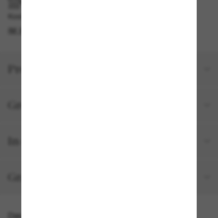
IM GESCHÄFT ABHOLEN
Kostenlose Abholung am selben Tag verfügbar
IM STORE FINDEN
Produktdetails
Größe und Passform
In deiner Bestellung inbegriffen
Gratisversand und -Retouren
Das könnte dir auch gefallen