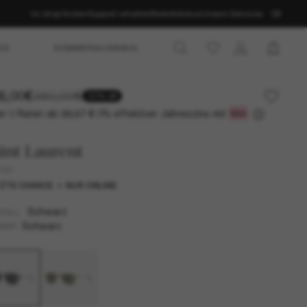
Im shop finden
Support erhalten
Bestellstatus
Unsere Services
DE
ES
SOMMERAUSWAHL
6,00€
380,00€
30% off
r 3 Raten ab
0% effektiver Jahreszins mit
88,67 €
int Laurent
741
ZTE CHANCE
NUR ONLINE
Schwarz
TELL
Schwarz
SER