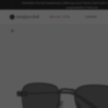
Genießen Sie die kostenlose Lieferung nach Hause oder holen Sie
ausgewählten Filiale ab.
BIS ZU -50%
DAMEN