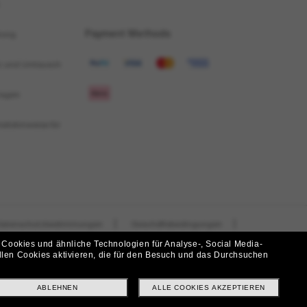
 Cookies und ähnliche Technologien für Analyse-, Social Media-
i!
llen Cookies aktivieren, die für den Besuch und das Durchsuchen
f? Abonniere unseren Newsletter *Es gelten unsere AGB
ABLEHNEN
ALLE COOKIES AKZEPTIEREN