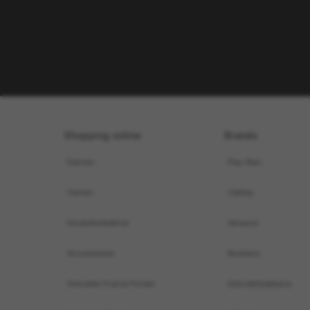
SL 879
SLM152
NEU
Perfekte Accessoires
SUNGLASS HUT COLLECTION
19,00€
SUNGLASS H
COLLECTION
IN DEN WARENKORB
IN DEN WAR