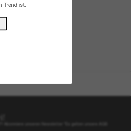
 Trend ist.
380,00€
SAINT LAURENT
370,00€