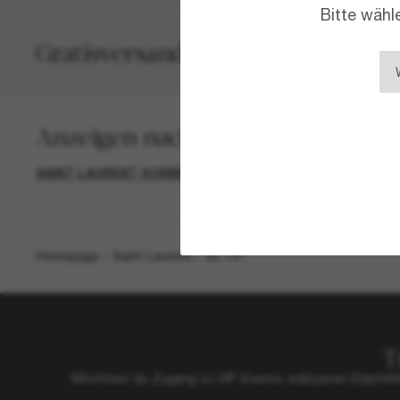
Bitte wähl
Gratisversand und -Retouren
Das könnte dir auch gefallen
SAINT LAURENT
390,00€
SAINT LAUR