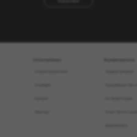
SL83
NEU
UT
Preis wird bearbeitet
SUNGLASS HUT COLLECTION
IN DEN WARENKORB
ENKORB