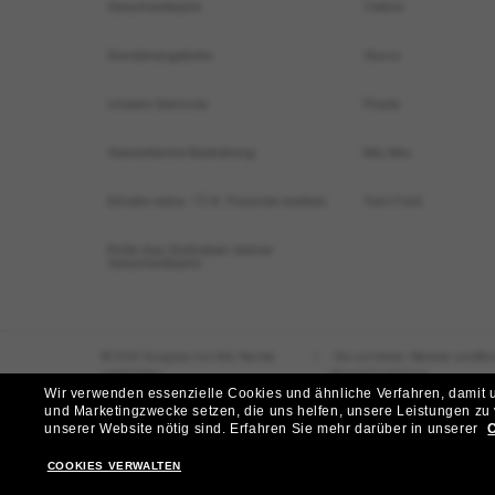
Anzeigen nach
SAINT LAURENT SONNENBRILLEN
LUXURIÖSE SONNENB
Homepage
/
Saint Laurent
/
SL 741
Wir verwenden essenzielle Cookies und ähnliche Verfahren, damit un
T
und Marketingzwecke setzen, die uns helfen, unsere Leistungen zu
unserer Website nötig sind.
Erfahren Sie mehr darüber in unserer
C
Möchtest du Zugang zu VIP-Events, exklusiven Empfehl
COOKIES VERWALTEN