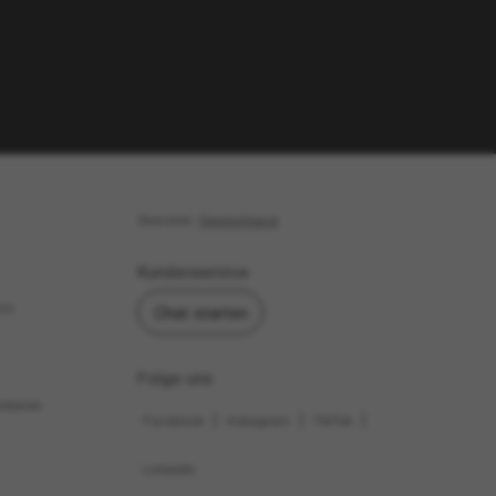
SL830
NEU
NEU
19,00€
SUNGLASS HUT
12,00€
COLLECTION
NUR ONLINE
IN DEN WARENKORB