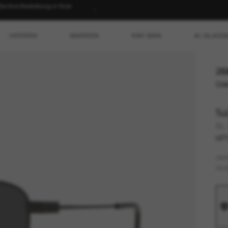
 Ihre Bestellung in Ihrer
HERREN
MARKEN
RAY-BAN
AI GLASS
26
Ode
Sa
SL 
LET
GES
GLÄ