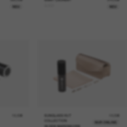
SL830
NEU
NEU
19,00€
SUNGLASS HUT
12,00€
COLLECTION
NUR ONLINE
IN DEN WARENKORB