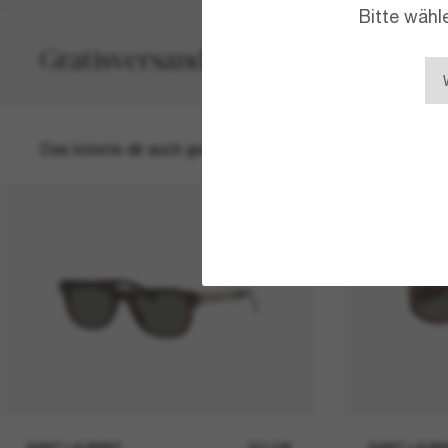
Bitte wähl
Gratisversand und -Retouren
Das könnte dir auch gefallen
SAINT LAURENT
390,00€
SAINT LAUR