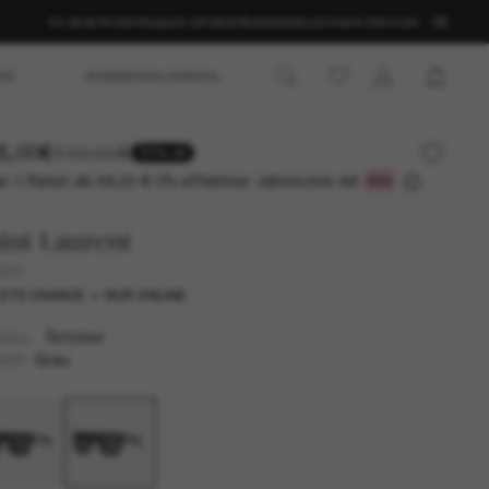
Im shop finden
Support erhalten
Bestellstatus
Unsere Services
DE
ES
SOMMERAUSWAHL
5,00€
410,00€
50% off
r 3 Raten ab
0% effektiver Jahreszins mit
68,33 €
int Laurent
628
ZTE CHANCE
NUR ONLINE
Tortoise
TELL
Grau
SER