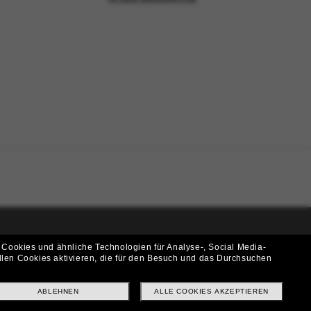
 Cookies und ähnliche Technologien für Analyse-, Social Media-
i!
llen Cookies aktivieren, die für den Besuch und das Durchsuchen
f? Abonniere unseren Newsletter *Es gelten unsere AGB
ABLEHNEN
ALLE COOKIES AKZEPTIEREN