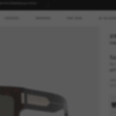
 Ihre Bestellung in Ihrer
HERREN
MARKEN
RAY-BAN
AI GLASS
20
Ode
Sa
SL 
LET
GES
GLÄ