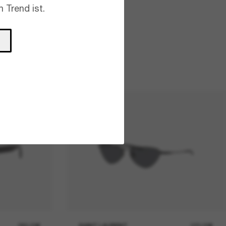
 Trend ist.
380,00€
SAINT LAURENT
370,00€