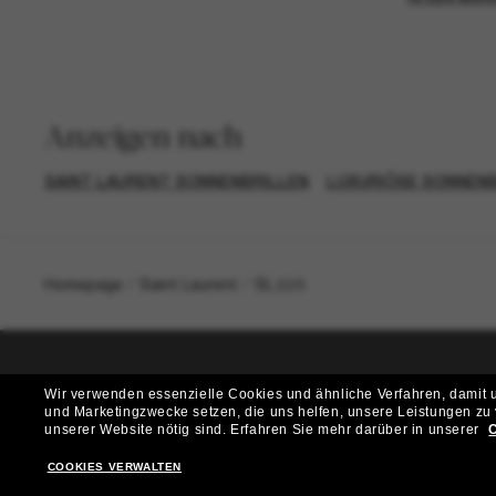
Anzeigen nach
SAINT LAURENT SONNENBRILLEN
LUXURIÖSE SONNENB
Homepage
/
Saint Laurent
/
SL 628
Wir verwenden essenzielle Cookies und ähnliche Verfahren, damit un
T
und Marketingzwecke setzen, die uns helfen, unsere Leistungen zu
unserer Website nötig sind.
Erfahren Sie mehr darüber in unserer
C
Möchtest du Zugang zu VIP-Events, exklusiven Empfehl
COOKIES VERWALTEN