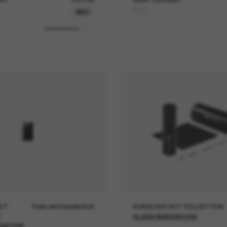
SL83
NEU
UT
Preis wird bearbeitet
SUNGLASS HUT COLLECTION
IN DEN WARENKORB
ENKORB