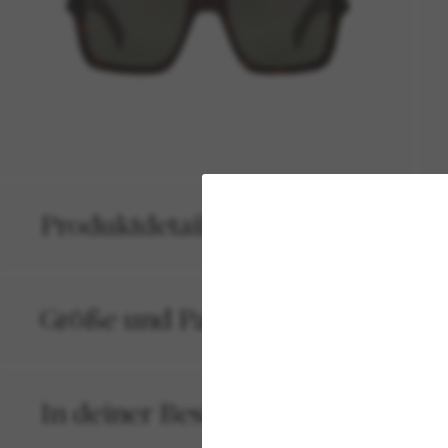
Produktdetails
Größe und Passform
In deiner Bestellung inbegriffen