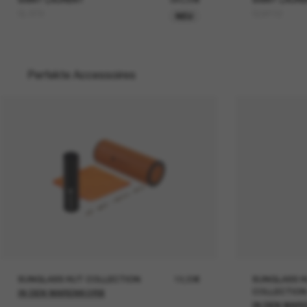
SL 879
SLM152
NEU
Perfekte Accessoires
SUNGLASS HUT COLLECTION
19,00€
SUNGLASS H
COLLECTION
IN DEN WARENKORB
IN DEN WAR