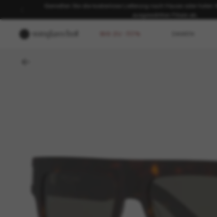
Genießen Sie die kostenlose Lieferung nach Hause oder holen Sie
ausgewählten Filiale ab.
BIS ZU -50%
DAMEN