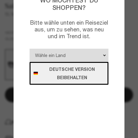
WO MÖCHTEST DU
Saint Laurent
SHOPPEN?
SL M115
Bitte wähle unten ein Reiseziel
aus, um zu sehen, was neu
Schwarz
GESTELL
und im Trend ist.
Grau
GLÄSER
DEUTSCHE VERSION
BEIBEHALTEN
In den Warenkorb
KOSTENLOSE LIEFERUNG NACH HAUSE