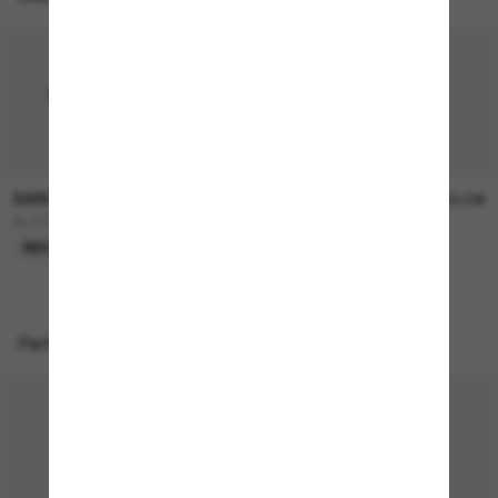
SAINT LAURENT
SAINT LAURENT
390,00€
400,00€
SL 879
SLM152
NEU
NEU
Perfekte Accessoires