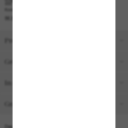
IM GESCHÄFT ABHOLEN
Kostenlose Abholung am selben Tag verfügbar
IM STORE FINDEN
Produktdetails
Größe und Passform
In deiner Bestellung inbegriffen
Gratisversand und -Retouren
Das könnte dir auch gefallen