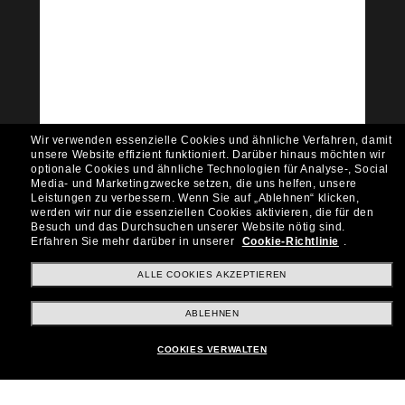
Tritt der Sunglass Hut-
Community bei!
Möchtest du Zugang zu VIP-Events, exklusiven
Empfehlungen und Angeboten wie € 10 Rabatt*
auf deinen nächsten Einkauf? Abonniere unseren
Newsletter *Es gelten unsere AGB
Wir verwenden essenzielle Cookies und ähnliche Verfahren, damit
Subscribe!
unsere Website effizient funktioniert.
Darüber hinaus möchten wir
optionale Cookies und ähnliche Technologien für Analyse-, Social
Media- und Marketingzwecke setzen, die uns helfen, unsere
Leistungen zu verbessern.
Wenn Sie auf „Ablehnen“ klicken,
werden wir nur die essenziellen Cookies aktivieren, die für den
Besuch und das Durchsuchen unserer Website nötig sind.
Shopping online
Erfahren Sie mehr darüber in unserer
Cookie-Richtlinie
.
ALLE COOKIES AKZEPTIEREN
Brands
ABLEHNEN
COOKIES VERWALTEN
Unternehmen