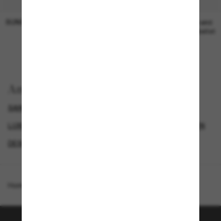
SUNGLASS HUT COLLECTION
SUNGLASS HUT COLLECTION
19,00€
Preis wird
bearbeitet
Anzeigen nach
SAINT LAURENT SONNENBRILLEN
LUXURIÖSE SONNENBRILLEN
DAMEN SONNENBRILLEN
DESIGNER-SONNENBRILLENMARKEN
Homepage
/
Saint Laurent
/
SL M115