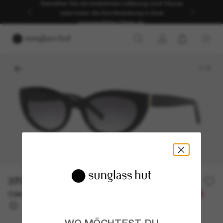
Genießen Sie die kostenlose Lieferung nach Hause
oder holen Sie Ihre Bestellung in Ihrer
ausgewählten Filiale ab.
1
/
3
370,00€
Oder 3 Raten ab
0% effektiver Jahreszins mit
123,33 €