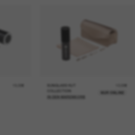
19,00€
SUNGLASS HUT
12,00€
COLLECTION
NUR ONLINE
IN DEN WARENKORB