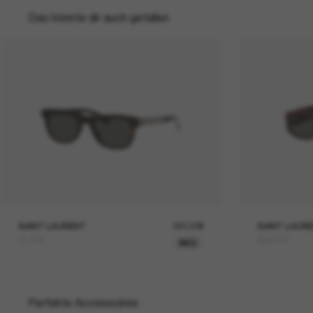
Das könnte dir auch gefallen
SAINT LAURENT
390,00€
SAINT LAUR
SL 879
SLM152
NEU
Perfekte Accessoires