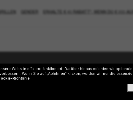
RILLEN
GENDER
ERHALTE € 40 RABATT*, WENN DU € 200 A
sere Website effizient funktioniert.
Darüber hinaus möchten wir optionale
ritt der Sunglass Hut-Community be
 verbessern.
Wenn Sie auf „Ablehnen“ klicken, werden wir nur die essenzie
ookie-Richtlinie
.
ungen und Angeboten wie € 10 Rabatt* auf deinen nächsten Einkau
Subscribe!