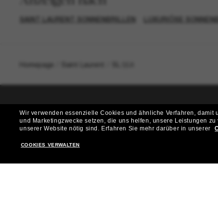
SAINT LAURENT SONNENBRILLEN
LUXURIÖSE SONNENB
Homepage
/
Saint Laurent
/
SL 558
Wir verwenden essenzielle Cookies und ähnliche Verfahren, damit un
T
und Marketingzwecke setzen, die uns helfen, unsere Leistungen zu
unserer Website nötig sind.
Erfahren Sie mehr darüber in unserer
C
Möchtest du Zugang zu VIP-Events, exklusiven Empfehl
COOKIES VERWALTEN