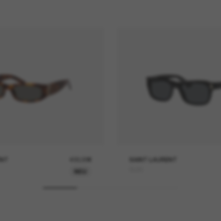
ENT
400,00€
SAINT LAURENT
SL83
NEU