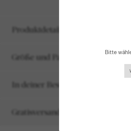
Produktdetails
Bitte wähl
Größe und Passform
In deiner Bestellung inbegriffen
Gratisversand und -Retouren