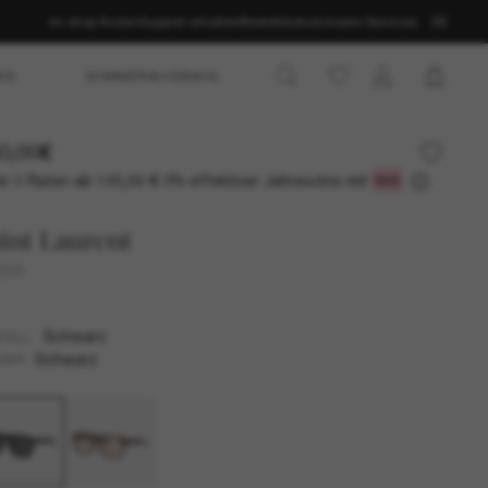
Im shop finden
Support erhalten
Bestellstatus
Unsere Services
DE
ES
SOMMERAUSWAHL
0,00€
r 3 Raten ab
0% effektiver Jahreszins mit
120,00 €
int Laurent
558
Schwarz
TELL
Schwarz
SER