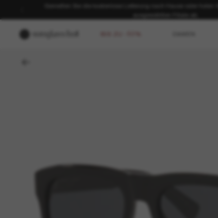
Genießen Sie die kostenlose Lieferung nach Hause oder holen Sie
ausgewählten Filiale ab.
BIS ZU -50%
DAMEN