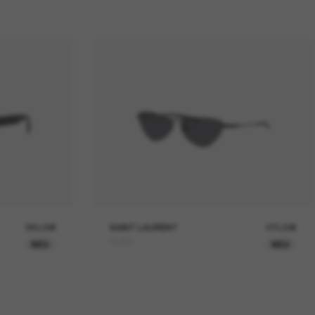
380,00€
SAINT LAURENT
370,00€
SL830
NEU
NEU