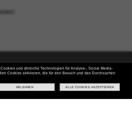
USGIBST
 Cookies und ähnliche Technologien für Analyse-, Social Media-
i!
llen Cookies aktivieren, die für den Besuch und das Durchsuchen
f? Abonniere unseren Newsletter *Es gelten unsere AGB
ABLEHNEN
ALLE COOKIES AKZEPTIEREN