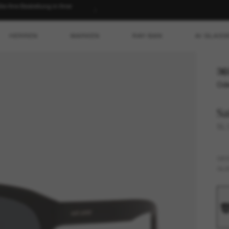
 Ihre Bestellung in Ihrer
HERREN
MARKEN
RAY-BAN
AI GLASS
36
Ode
Sa
SL 
GES
GLÄ