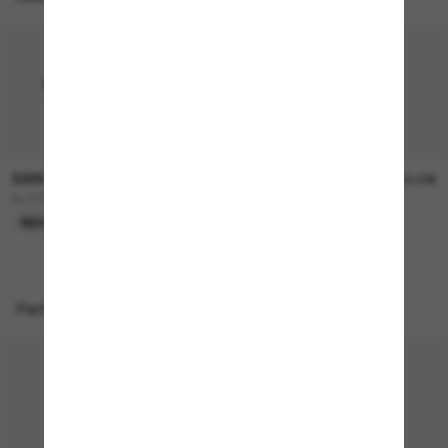
SAINT LAURENT
SAINT LAURENT
390,00€
400,00€
SL 879
SLM152
NEU
NEU
Perfekte Accessoires