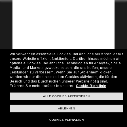
Tritt der Sunglass Hut-
Community bei!
Möchtest du Zugang zu VIP-Events, exklusiven
Empfehlungen und Angeboten wie € 10 Rabatt*
auf deinen nächsten Einkauf? Abonniere unseren
Newsletter *Es gelten unsere AGB
Wir verwenden essenzielle Cookies und ähnliche Verfahren, damit
Subscribe!
unsere Website effizient funktioniert.
Darüber hinaus möchten wir
optionale Cookies und ähnliche Technologien für Analyse-, Social
Media- und Marketingzwecke setzen, die uns helfen, unsere
Leistungen zu verbessern.
Wenn Sie auf „Ablehnen“ klicken,
werden wir nur die essenziellen Cookies aktivieren, die für den
Besuch und das Durchsuchen unserer Website nötig sind.
Shopping online
Erfahren Sie mehr darüber in unserer
Cookie-Richtlinie
.
ALLE COOKIES AKZEPTIEREN
Brands
ABLEHNEN
COOKIES VERWALTEN