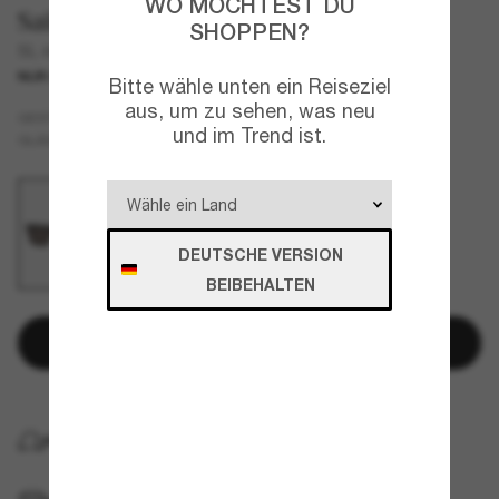
WO MÖCHTEST DU
Saint Laurent
SHOPPEN?
SL 461 Betty
NUR ONLINE
Bitte wähle unten ein Reiseziel
aus, um zu sehen, was neu
Schwarz
GESTELL
und im Trend ist.
Schwarz
GLÄSER
DEUTSCHE VERSION
BEIBEHALTEN
In den Warenkorb
KOSTENLOSE LIEFERUNG NACH HAUSE