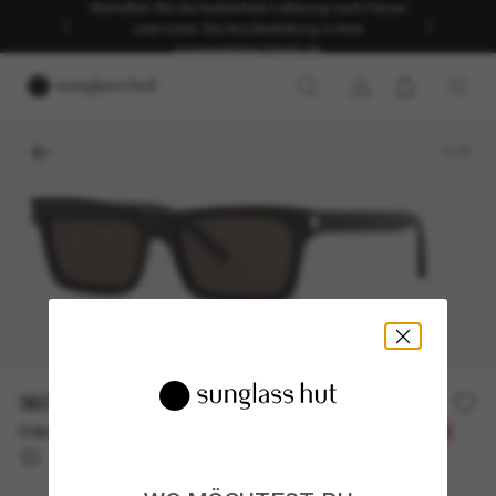
Genießen Sie die kostenlose Lieferung nach Hause
oder holen Sie Ihre Bestellung in Ihrer
ausgewählten Filiale ab.
1
/
3
360,00€
Oder 3 Raten ab
0% effektiver Jahreszins mit
120,00 €