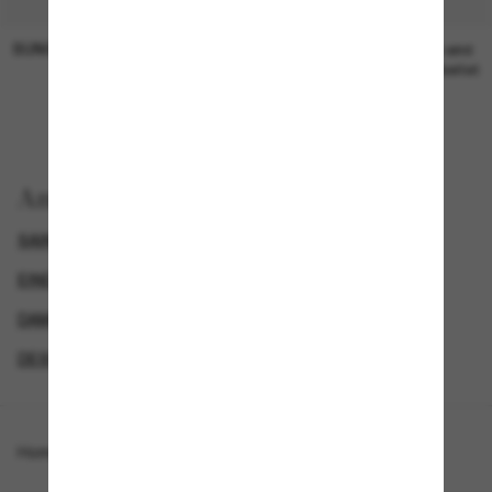
SUNGLASS HUT COLLECTION
SUNGLASS HUT COLLECTION
19,00€
Preis wird
bearbeitet
Anzeigen nach
SAINT LAURENT SONNENBRILLEN
EINE ZWEITE DAZU UND SPAREN
DAMEN SONNENBRILLEN
DESIGNER-SONNENBRILLENMARKEN
Homepage
/
Saint Laurent
/
SL 461 Betty