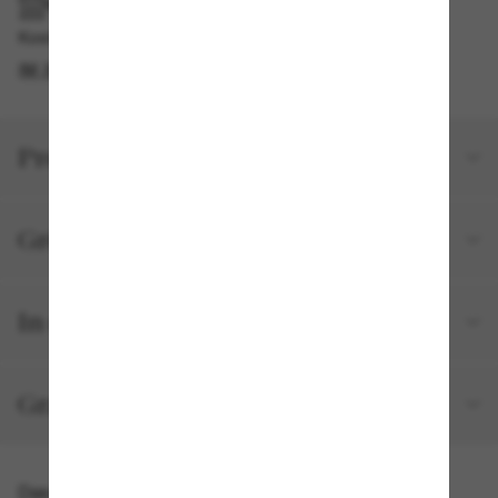
IM GESCHÄFT ABHOLEN
Kostenlose Abholung verfügbar
IM STORE FINDEN
Produktdetails
Größe und Passform
In deiner Bestellung inbegriffen
Gratisversand und -Retouren
Das könnte dir auch gefallen