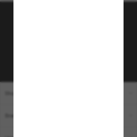
Tritt der Sunglass Hut-
Community bei!
Möchtest du Zugang zu VIP-Events, exklusiven
Empfehlungen und Angeboten wie € 10 Rabatt*
auf deinen nächsten Einkauf? Abonniere unseren
Newsletter *Es gelten unsere AGB
Subscribe!
Shopping online
Brands