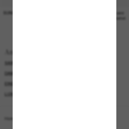
SUNGLASS HUT COLLECTION
SUNGLASS HUT COLLECTION
19,00€
Preis wird
bearbeitet
Anzeigen nach
SAINT LAURENT SONNENBRILLEN
DAMEN SONNENBRILLEN
EINE ZWEITE DAZU UND SPAREN
LUXURIÖSE SONNENBRILLEN
Homepage
/
Saint Laurent
/
SL364