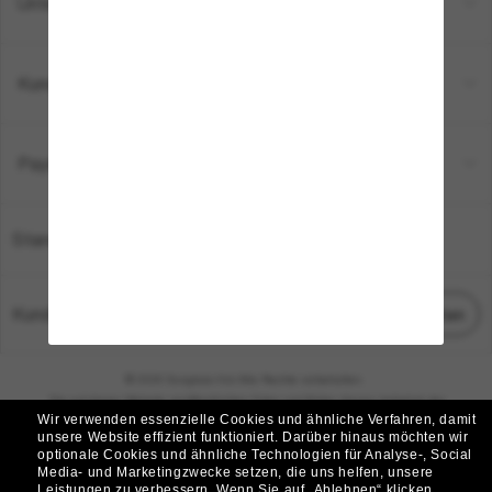
Unternehmen
Kundenservice
Payment Methods
Standort:
Deutschland
Kundenservice
Chat starten
© 2026 Sunglass Hut Alle Rechte vorbehalten.
Die auf dieser Website veröffentlichten Fotos und Bilder dienen lediglich der
Wir verwenden essenzielle Cookies und ähnliche Verfahren, damit
Veranschaulichung.
unsere Website effizient funktioniert.
Darüber hinaus möchten wir
optionale Cookies und ähnliche Technologien für Analyse-, Social
|
|
Cookie-Richtlinie
Datenschutzbestimmungen
Media- und Marketingzwecke setzen, die uns helfen, unsere
Leistungen zu verbessern.
Wenn Sie auf „Ablehnen“ klicken,