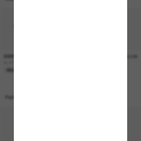
SAINT LAURENT
SAINT LAURENT
390,00€
400,00€
SL 879
SLM152
NEU
NEU
Perfekte Accessoires