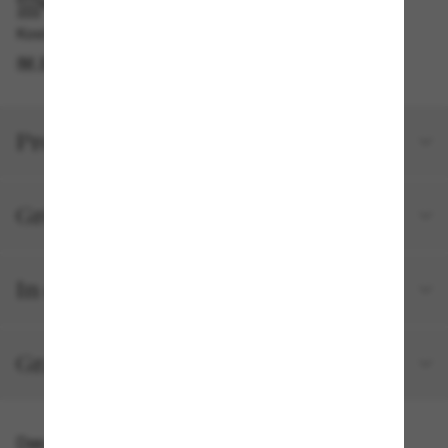
IM GESCHÄFT ABHOLEN
Kostenlose Abholung verfügbar
IM STORE FINDEN
Produktdetails
Größe und Passform
In deiner Bestellung inbegriffen
Gratisversand und -Retouren
Das könnte dir auch gefallen