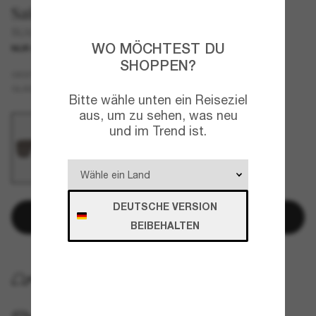
Saint Laurent
SL364
WO MÖCHTEST DU
NUR ONLINE
SHOPPEN?
Schwarz
GESTELL
Schwarz
GLÄSER
Bitte wähle unten ein Reiseziel
aus, um zu sehen, was neu
und im Trend ist.
DEUTSCHE VERSION
In den Warenkorb
BEIBEHALTEN
KOSTENLOSE LIEFERUNG NACH HAUSE