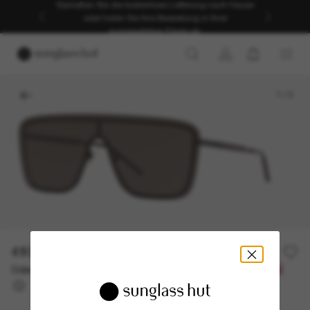
Genießen Sie die kostenlose Lieferung nach Hause
oder holen Sie Ihre Bestellung in Ihrer
ausgewählten Filiale ab.
1
/
3
410,00€
Oder 3 Raten ab
0% effektiver Jahreszins mit
136,67 €