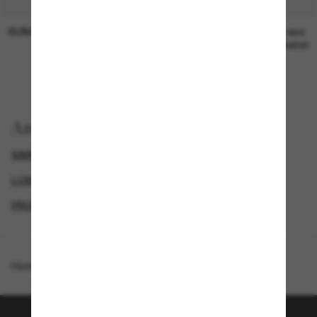
SUNGLASS HUT COLLECTION
SUNGLASS HUT COLLECTION
19,00€
Preis wird
bearbeitet
Anzeigen nach
SAINT LAURENT SONNENBRILLEN
LUXURIÖSE SONNENBRILLEN
GENDER
PROMOTIONS NL
Homepage
/
Saint Laurent
/
SL 276 Mica