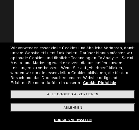
Tritt der Sunglass Hut-
Community bei!
Möchtest du Zugang zu VIP-Events, exklusiven
Empfehlungen und Angeboten wie € 10 Rabatt*
auf deinen nächsten Einkauf? Abonniere unseren
Newsletter *Es gelten unsere AGB
Wir verwenden essenzielle Cookies und ähnliche Verfahren, damit
Subscribe!
unsere Website effizient funktioniert.
Darüber hinaus möchten wir
optionale Cookies und ähnliche Technologien für Analyse-, Social
Media- und Marketingzwecke setzen, die uns helfen, unsere
Leistungen zu verbessern.
Wenn Sie auf „Ablehnen“ klicken,
werden wir nur die essenziellen Cookies aktivieren, die für den
Besuch und das Durchsuchen unserer Website nötig sind.
Shopping online
Erfahren Sie mehr darüber in unserer
Cookie-Richtlinie
.
ALLE COOKIES AKZEPTIEREN
Brands
ABLEHNEN
COOKIES VERWALTEN
Unternehmen