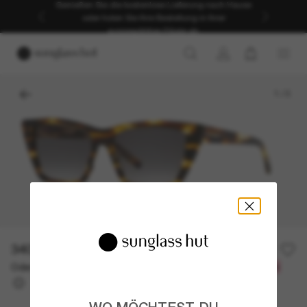
Genießen Sie die kostenlose Lieferung nach Hause
oder holen Sie Ihre Bestellung in Ihrer
ausgewählten Filiale ab.
1
/
3
340,00€
Oder 3 Raten ab
0% effektiver Jahreszins mit
113,33 €