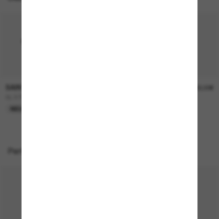
SAINT LAURENT
SAINT LAURENT
390,00€
400,00€
SL 879
SLM152
NEU
NEU
Perfekte Accessoires