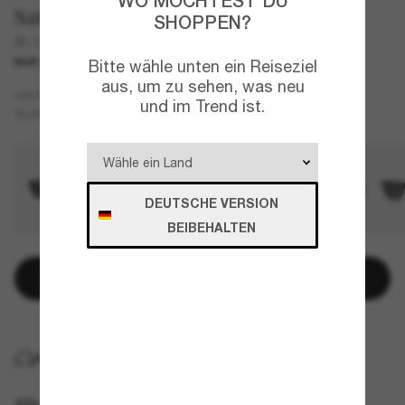
WO MÖCHTEST DU
Saint Laurent
SHOPPEN?
SL 276 Mica
NUR ONLINE
Bitte wähle unten ein Reiseziel
aus, um zu sehen, was neu
Tortoise
GESTELL
und im Trend ist.
Grau
GLÄSER
DEUTSCHE VERSION
BEIBEHALTEN
In den Warenkorb
KOSTENLOSE LIEFERUNG NACH HAUSE