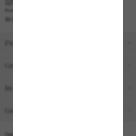
IM GESCHÄFT ABHOLEN
Kostenlose Abholung verfügbar
IM STORE FINDEN
Produktdetails
Größe und Passform
In deiner Bestellung inbegriffen
Gratisversand und -Retouren
Das könnte dir auch gefallen