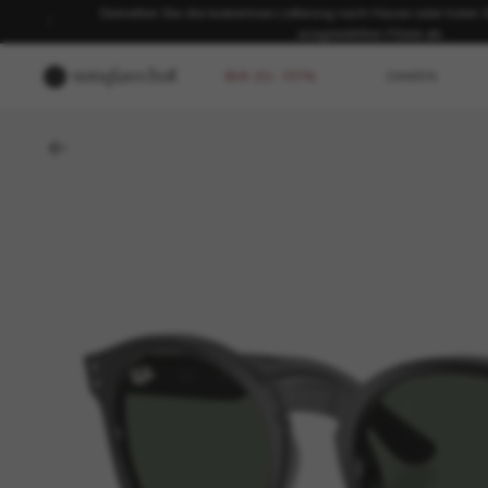
SOMMER-SALE | Bis zu -50%* | *Es gelten unsere AGB | JETZ
BIS ZU -50%
DAMEN