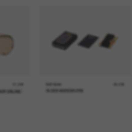
21,00€
RAY-BAN
26,00€
IN DEN WARENKORB
UR ONLINE