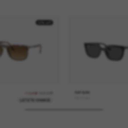
30% off
162,00€
RAY-BAN
113,40€
RB4439D
LETZTE CHANCE