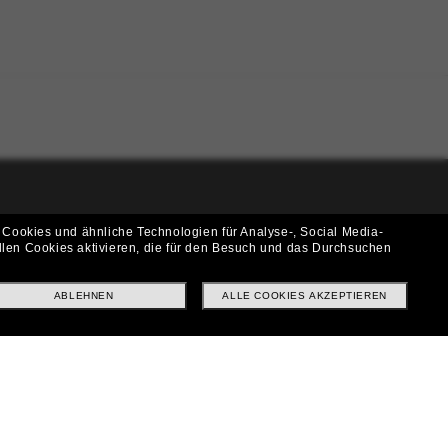
i!
 Cookies und ähnliche Technologien für Analyse-, Social Media-
llen Cookies aktivieren, die für den Besuch und das Durchsuchen
f? Abonniere unseren Newsletter *Es gelten unsere AGB
ABLEHNEN
ALLE COOKIES AKZEPTIEREN