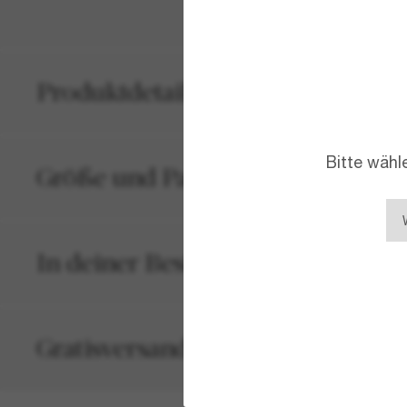
Produktdetails
Bitte wähl
Größe und Passform
In deiner Bestellung inbegriffen
Gratisversand und -Retouren