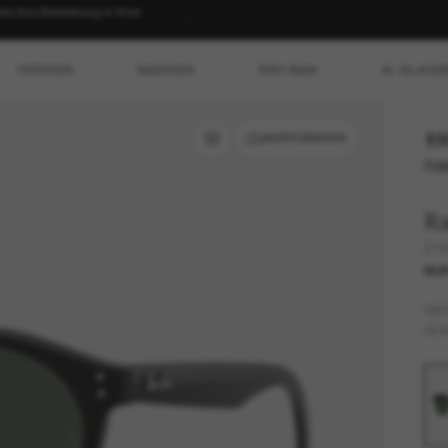
T SHOPPEN
HERREN
MARKEN
RAY-BAN
AI GLASS
19
ANPROBIEREN
Ode
R
218
NUR
GES
GLÄ