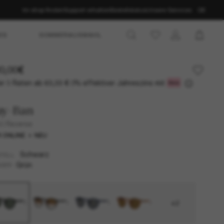
Im shop finden
Support erhalten
Bestellstatus
Unsere Services
DE
ES
SOMMERAUSWAHL
0,00€
r 3 Raten ab
0% effektiver Jahreszins mit
63,33 €
ay-Ban
0 Reverse
 ONLINE
NEU
Schwarz
TELL
Grün
SER
+2