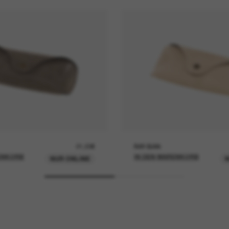
21,00€
RAY-BAN
ENKORB
IN DEN WARENKORB
NUR ONLINE
N