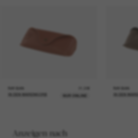
RAY-BAN
21,00€
RAY-BAN
IN DEN WARENKORB
IN DEN WAR
NUR ONLINE
Anzeigen nach