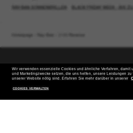
RAY-BAN SONNENBRILLEN
BLACK FRIDAY WEEK - BIS Z
Homepage
/
Ray-Ban
/
2180 Reverse
T
Wir verwenden essenzielle Cookies und ähnliche Verfahren, damit un
und Marketingzwecke setzen, die uns helfen, unsere Leistungen zu
Möchtest du Zugang zu VIP-Events, exklusiven Empfehl
unserer Website nötig sind.
Erfahren Sie mehr darüber in unserer
C
COOKIES VERWALTEN