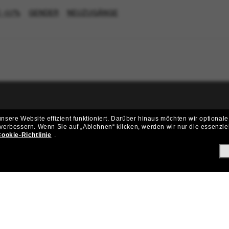
U -50%
GENDER
NEUZUGÄNGE
ritt der Sunglass Hut-Community be
sere Website effizient funktioniert.
Darüber hinaus möchten wir optionale
 verbessern.
Wenn Sie auf „Ablehnen“ klicken, werden wir nur die essenzie
ungen und Angeboten wie € 10 Rabatt* auf deinen nächsten Einkau
ookie-Richtlinie
.
Subscribe!