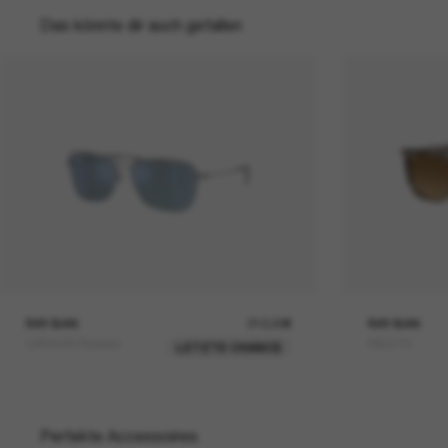
Das könnte dir auch gefallen
RAY-BAN
210,00€
RAY-BAN
CARAVAN Reverse
RB2216
LETZTE CHANCE
Perfekte Accessoires