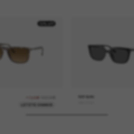
30% off
162,00€
RAY-BAN
113,40€
RB4439D
LETZTE CHANCE