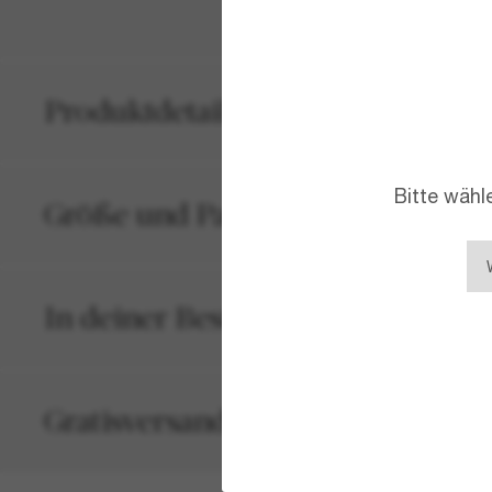
Produktdetails
Bitte wähl
Größe und Passform
In deiner Bestellung inbegriffen
Gratisversand und -Retouren