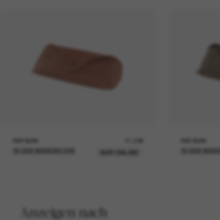
RAY-BAN
21,00€
RAY-BAN
IN DEN WARENKORB
IN DEN WAR
NUR ONLINE
Anzeigen nach