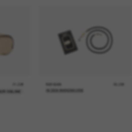
21,00€
RAY-BAN
26,00€
IN DEN WARENKORB
UR ONLINE