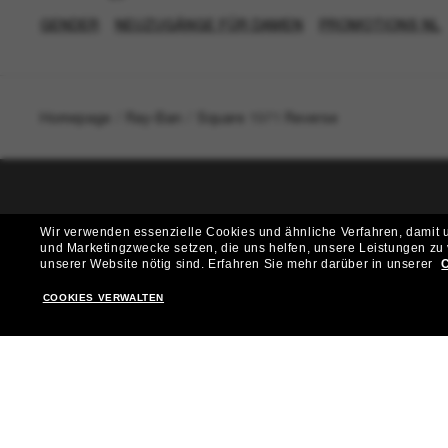
GENDER
NEUZUGÄNGE FÜR DAMEN
PROMOTIONS NL
Homepage
/
Ray-Ban
/
Square 1971 Reverse
T
Wir verwenden essenzielle Cookies und ähnliche Verfahren, damit un
und Marketingzwecke setzen, die uns helfen, unsere Leistungen zu
Möchtest du Zugang zu VIP-Events, exklusiven Empfehl
unserer Website nötig sind.
Erfahren Sie mehr darüber in unserer
C
COOKIES VERWALTEN