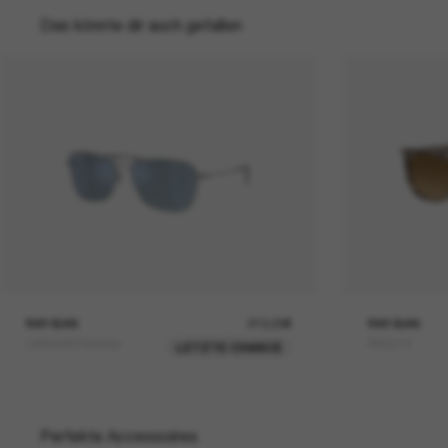
Das könnte dir auch gefallen
RAY-BAN
210,00€
RAY-BAN
CARAVAN Reverse
RB2216
LETZTE CHANCE
Perfekte Accessoires