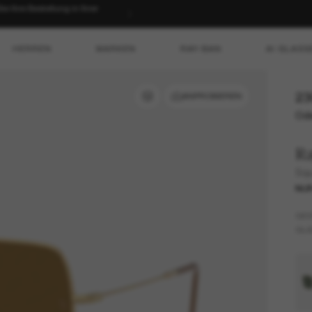
 Ihre Bestellung in Ihrer
HERREN
MARKEN
RAY-BAN
AI GLASS
23
ANPROBIEREN
Ode
R
Squ
NUR
GES
GLÄ