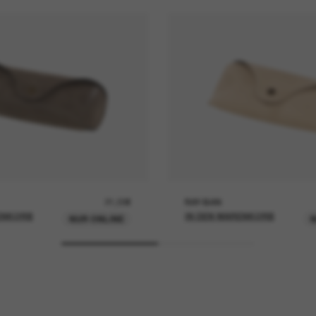
21,00€
RAY-BAN
ENKORB
IN DEN WARENKORB
NUR ONLINE
N