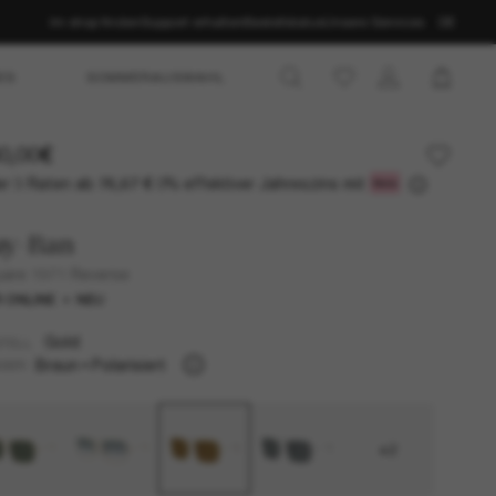
Im shop finden
Support erhalten
Bestellstatus
Unsere Services
DE
ES
SOMMERAUSWAHL
0,00€
r 3 Raten ab
0% effektiver Jahreszins mit
76,67 €
ay-Ban
are 1971 Reverse
 ONLINE
NEU
Gold
TELL
Braun
Polarisiert
SER
+2