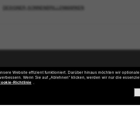
DESIGNER-SONNENBRILLENMARKEN
ritt der Sunglass Hut-Community be
sere Website effizient funktioniert.
Darüber hinaus möchten wir optionale
 verbessern.
Wenn Sie auf „Ablehnen“ klicken, werden wir nur die essenzie
ungen und Angeboten wie € 10 Rabatt* auf deinen nächsten Einkau
ookie-Richtlinie
.
Subscribe!