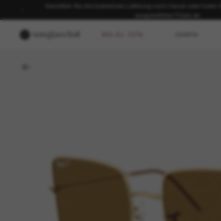
Genießen Sie die kostenlose Lieferung nach Hause oder holen Sie
ausgewählten Filiale ab.
BIS ZU -50%
DAMEN