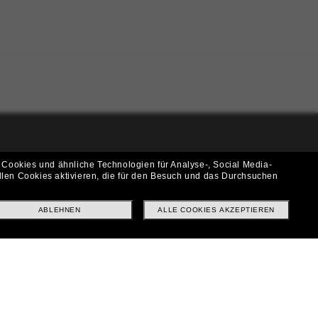
i!
 Cookies und ähnliche Technologien für Analyse-, Social Media-
llen Cookies aktivieren, die für den Besuch und das Durchsuchen
f? Abonniere unseren Newsletter *Es gelten unsere AGB
ABLEHNEN
ALLE COOKIES AKZEPTIEREN