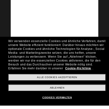
Tritt der Sunglass Hut-
Community bei!
Möchtest du Zugang zu VIP-Events, exklusiven
Empfehlungen und Angeboten wie € 10 Rabatt*
auf deinen nächsten Einkauf? Abonniere unseren
Newsletter *Es gelten unsere AGB
Wir verwenden essenzielle Cookies und ähnliche Verfahren, damit
Subscribe!
unsere Website effizient funktioniert.
Darüber hinaus möchten wir
optionale Cookies und ähnliche Technologien für Analyse-, Social
Media- und Marketingzwecke setzen, die uns helfen, unsere
Leistungen zu verbessern.
Wenn Sie auf „Ablehnen“ klicken,
werden wir nur die essenziellen Cookies aktivieren, die für den
Besuch und das Durchsuchen unserer Website nötig sind.
Shopping online
Erfahren Sie mehr darüber in unserer
Cookie-Richtlinie
.
ALLE COOKIES AKZEPTIEREN
Brands
ABLEHNEN
COOKIES VERWALTEN
Unternehmen