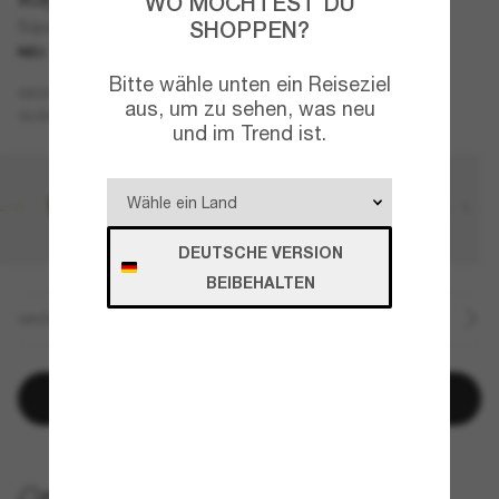
WO MÖCHTEST DU
SHOPPEN?
Square 1971 Reverse
NEU
Bitte wähle unten ein Reiseziel
Gold
GESTELL
aus, um zu sehen, was neu
Braun
GLÄSER
und im Trend ist.
DEUTSCHE VERSION
BEIBEHALTEN
GRÖSSE
In den Warenkorb
KOSTENLOSE LIEFERUNG NACH HAUSE