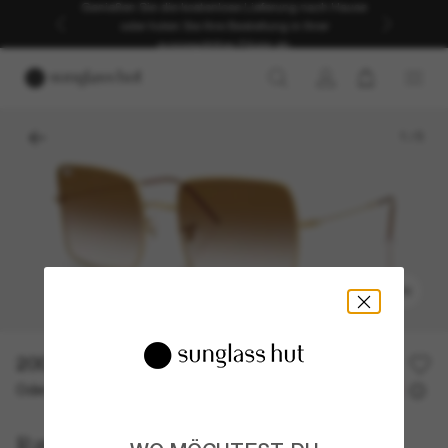
Genießen Sie die kostenlose Lieferung nach Hause
oder holen Sie Ihre Bestellung in Ihrer
ausgewählten Filiale ab.
1
/
5
ANPROBIEREN
200,00€
Oder 3 Raten ab
0% effektiver Jahreszins mit
66,67 €
Ray-Ban