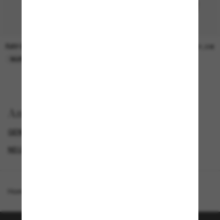
RAY-BAN
RAY-BAN
21,00€
21,00€
NUR ONLINE
NUR ONLINE
Anzeigen nach
GENDER
BLACK FRIDAY WEEK - BIS ZU -50%
NEUZUGÄNGE FÜR DAMEN
PROMOTIONS NL
Homepage
/
Ray-Ban
/
Square 1971 Reverse