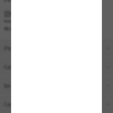
IM GESCHÄFT ABHOLEN
Kostenlose Abholung am selben Tag verfügbar
IM STORE FINDEN
Produktdetails
Größe und Passform
In deiner Bestellung inbegriffen
Gratisversand und -Retouren