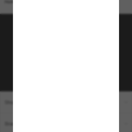
Homepage
/
Ray-Ban
/
Aviator Reverse
Tritt der Sunglass Hut-
Community bei!
Möchtest du Zugang zu VIP-Events, exklusiven
Empfehlungen und Angeboten wie € 10 Rabatt*
auf deinen nächsten Einkauf? Abonniere unseren
Newsletter *Es gelten unsere AGB
Subscribe!
Shopping online
Brands