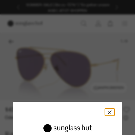
SOMMER-SALE | Bis zu -50%* | *Es gelten unsere
AGB | JETZT SHOPPEN
1
/
6
ANPROBIEREN
147,20€
184,00€
20% off
Oder 3 Raten ab
0% effektiver Jahreszins mit
49,07 €
Ray-Ban