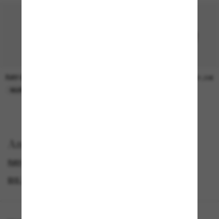
RAY-BAN
RAY-BAN
21,00€
21,00€
NUR ONLINE
NUR ONLINE
Anzeigen nach
RAY-BAN SONNENBRILLEN
GENDER
BIS ZU 50% RABATT*
DAMEN SONNENBRILLEN