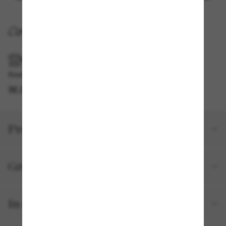
KOSTENLOSE LIEFERUNG NACH HAUSE
IM GESCHÄFT ABHOLEN
Kostenlose Abholung verfügbar
IM STORE FINDEN
Produktdetails
Größe und Passform
In deiner Bestellung inbegriffen