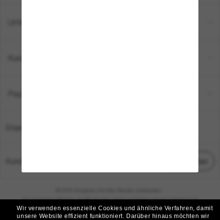
Unternehmen
Kundenservice
Payment Methods
Standort:
Deutschland
Kundenservice
Chat starten
© 2026 Sunglass Hut Alle Rechte vorbehalten.
Die auf dieser Website veröffentlichten Fotos und Bilder dienen lediglich der
Wir verwenden essenzielle Cookies und ähnliche Verfahren, damit
Veranschaulichung.
unsere Website effizient funktioniert.
Darüber hinaus möchten wir