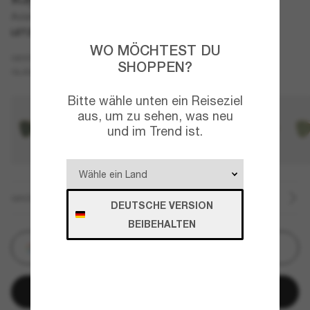
Aviator Reverse
LETZTE CHANCE
NUR ONLINE
WO MÖCHTEST DU
Gold
GESTELL
SHOPPEN?
Violett
GLÄSER
Bitte wähle unten ein Reiseziel
aus, um zu sehen, was neu
und im Trend ist.
GRÖSSE
DEUTSCHE VERSION
BEIBEHALTEN
Personalisieren
In den Warenkorb