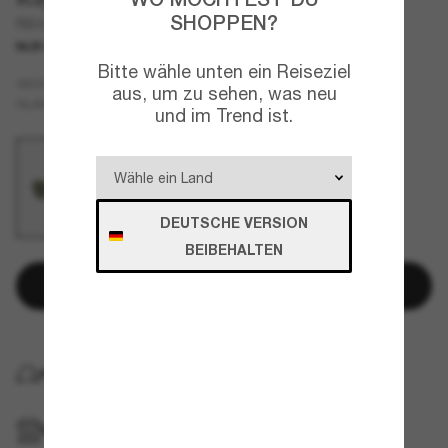
SHOPPEN?
RB9594S Kids
NUR ONLINE
JUNIOR
Bitte wähle unten ein Reiseziel
Gold
GESTELL
aus, um zu sehen, was neu
Grün
GLÄSER
und im Trend ist.
DEUTSCHE VERSION
BEIBEHALTEN
In den Warenkorb
KOSTENLOSE LIEFERUNG NACH HAUSE
IM GESCHÄFT ABHOLEN