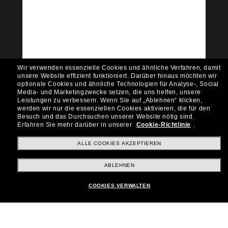
Tritt der Sunglass Hut-
Community bei!
Möchtest du Zugang zu VIP-Events, exklusiven
Empfehlungen und Angeboten wie € 10 Rabatt*
auf deinen nächsten Einkauf? Abonniere unseren
Newsletter *Es gelten unsere AGB
Wir verwenden essenzielle Cookies und ähnliche Verfahren, damit
Subscribe!
unsere Website effizient funktioniert.
Darüber hinaus möchten wir
optionale Cookies und ähnliche Technologien für Analyse-, Social
Media- und Marketingzwecke setzen, die uns helfen, unsere
Leistungen zu verbessern.
Wenn Sie auf „Ablehnen“ klicken,
werden wir nur die essenziellen Cookies aktivieren, die für den
Besuch und das Durchsuchen unserer Website nötig sind.
Shopping online
Erfahren Sie mehr darüber in unserer
Cookie-Richtlinie
.
ALLE COOKIES AKZEPTIEREN
Brands
ABLEHNEN
COOKIES VERWALTEN
Unternehmen