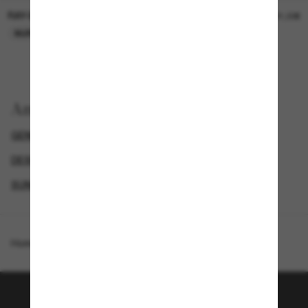
RAY-BAN
RAY-BAN
21,00€
21,00€
NUR ONLINE
NUR ONLINE
Anzeigen nach
GENDER
RAY-BAN KID'S SUNGLASSES
DESIGNER-SONNENBRILLENMARKEN
SUNGLASSES BRANDS
Homepage
/
Ray-Ban
/
RB9594S Kids