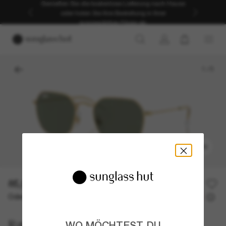
Genießen Sie die kostenlose Lieferung nach Hause
oder holen Sie Ihre Bestellung in Ihrer
ausgewählten Filiale ab.
1
/
5
ANPROBIEREN
85,00€
Oder 3 Raten ab
0% effektiver Jahreszins mit
28,33 €
Ray-Ban
WO MÖCHTEST DU