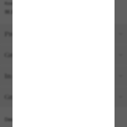
Kostenlose Abholung verfügbar
IM STORE FINDEN
Produktdetails
Größe und Passform
In deiner Bestellung inbegriffen
Gratisversand und -Retouren
Das könnte dir auch gefallen