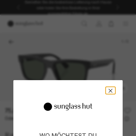
Genießen Sie die kostenlose Lieferung nach Hause
oder holen Sie Ihre Bestellung in Ihrer
ausgewählten Filiale ab.
1
/
5
ANPROBIEREN
75,00€
Oder 3 Raten ab
0% effektiver Jahreszins mit
25,00 €
Ray-Ban
WO MÖCHTEST DU