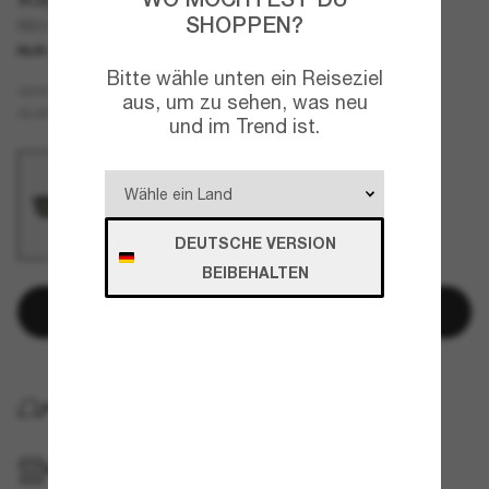
SHOPPEN?
RB9196S Kids Bio-Based
NUR ONLINE
JUNIOR
Bitte wähle unten ein Reiseziel
Schwarz
GESTELL
aus, um zu sehen, was neu
Grün
GLÄSER
und im Trend ist.
DEUTSCHE VERSION
BEIBEHALTEN
In den Warenkorb
KOSTENLOSE LIEFERUNG NACH HAUSE
IM GESCHÄFT ABHOLEN