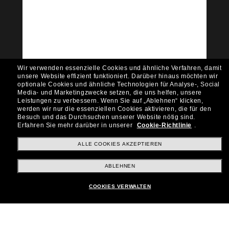
Tritt der Sunglass Hut-
Community bei!
Möchtest du Zugang zu VIP-Events, exklusiven
Empfehlungen und Angeboten wie € 10 Rabatt*
auf deinen nächsten Einkauf? Abonniere unseren
Newsletter *Es gelten unsere AGB
Wir verwenden essenzielle Cookies und ähnliche Verfahren, damit
Subscribe!
unsere Website effizient funktioniert.
Darüber hinaus möchten wir
optionale Cookies und ähnliche Technologien für Analyse-, Social
Media- und Marketingzwecke setzen, die uns helfen, unsere
Leistungen zu verbessern.
Wenn Sie auf „Ablehnen“ klicken,
werden wir nur die essenziellen Cookies aktivieren, die für den
Besuch und das Durchsuchen unserer Website nötig sind.
Shopping online
Erfahren Sie mehr darüber in unserer
Cookie-Richtlinie
.
ALLE COOKIES AKZEPTIEREN
Brands
ABLEHNEN
COOKIES VERWALTEN
Unternehmen