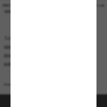
RAY-BAN
RAY-BAN
21,00€
21,00€
NUR ONLINE
NUR ONLINE
Anzeigen nach
GENDER
RAY-BAN KID'S SUNGLASSES
DESIGNER-SONNENBRILLENMARKEN
SUNGLASSES BRANDS
Homepage
/
Ray-Ban
/
RB9196S Kids Bio-Based