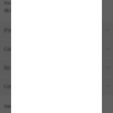
Kostenlose Abholung verfügbar
IM STORE FINDEN
Produktdetails
Größe und Passform
In deiner Bestellung inbegriffen
Gratisversand und -Retouren
Das könnte dir auch gefallen