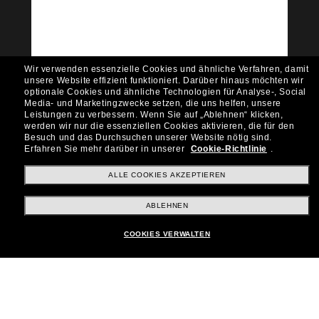
Möchtest du Zugang zu VIP-Events, exklusiven
Empfehlungen und Angeboten wie € 10 Rabatt*
auf deinen nächsten Einkauf? Abonniere unseren
Newsletter *Es gelten unsere AGB
Wir verwenden essenzielle Cookies und ähnliche Verfahren, damit
Subscribe!
unsere Website effizient funktioniert.
Darüber hinaus möchten wir
optionale Cookies und ähnliche Technologien für Analyse-, Social
Media- und Marketingzwecke setzen, die uns helfen, unsere
Leistungen zu verbessern.
Wenn Sie auf „Ablehnen“ klicken,
werden wir nur die essenziellen Cookies aktivieren, die für den
Besuch und das Durchsuchen unserer Website nötig sind.
Shopping online
Erfahren Sie mehr darüber in unserer
Cookie-Richtlinie
.
ALLE COOKIES AKZEPTIEREN
Brands
ABLEHNEN
COOKIES VERWALTEN
Unternehmen
Kundenservice