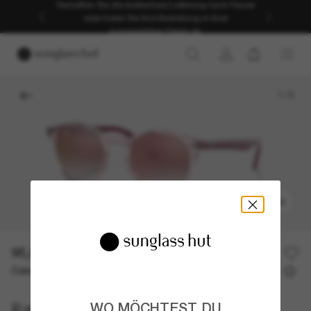
Genießen Sie die kostenlose Lieferung nach Hause
oder holen Sie Ihre Bestellung in Ihrer
ausgewählten Filiale ab.
1
/
5
ANPROBIEREN
95,00€
Oder 3 Raten ab
0% effektiver Jahreszins mit
31,67 €
Ray-Ban
WO MÖCHTEST DU