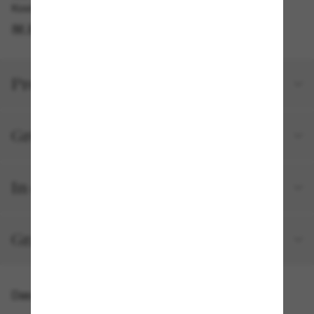
Kostenlose Abholung am selben Tag verfügbar
IM STORE FINDEN
Produktdetails
Größe und Passform
In deiner Bestellung inbegriffen
Gratisversand und -Retouren
Das könnte dir auch gefallen