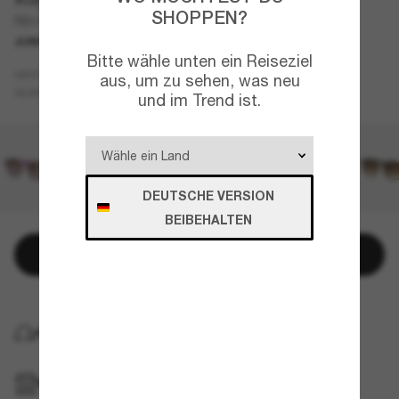
SHOPPEN?
RB9064S Kids
JUNIOR
Bitte wähle unten ein Reiseziel
Rosa
GESTELL
aus, um zu sehen, was neu
Rot
GLÄSER
und im Trend ist.
DEUTSCHE VERSION
BEIBEHALTEN
In den Warenkorb
KOSTENLOSE LIEFERUNG NACH HAUSE
IM GESCHÄFT ABHOLEN