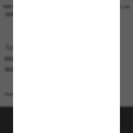
RAY-BAN
RAY-BAN
21,00€
21,00€
NUR ONLINE
NUR ONLINE
Anzeigen nach
KIDS-SONNENBRILLEN
RAY-BAN SONNENBRILLEN
DESIGNER-SONNENBRILLENMARKEN
GENDER
Homepage
/
Ray-Ban
/
RB9064S Kids
Tritt der Sunglass Hut-
Community bei!