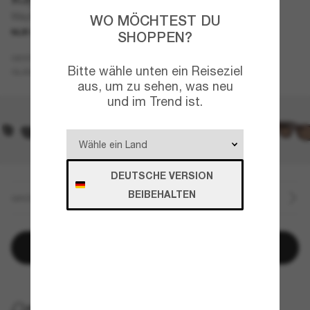
Wayfarer Puffer
WO MÖCHTEST DU
NUR ONLINE
KOOPERATION
SHOPPEN?
Rot
GESTELL
Bitte wähle unten ein Reiseziel
Schwarz
GLÄSER
aus, um zu sehen, was neu
und im Trend ist.
DEUTSCHE VERSION
BEIBEHALTEN
GRÖSSE
In den Warenkorb
KOSTENLOSE LIEFERUNG NACH HAUSE