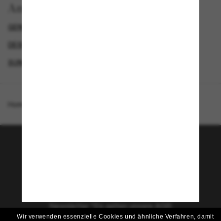
Anzeigen nach
GENDER
EXCLUDEDFROMPROMOTION
DESIGNER-SONNENBRILLENMARKEN
SUNGLASSES BRANDS
Homepage
/
Ray-Ban
/
Wayfarer Puffer
Tritt der Sunglass Hut-
Community bei!
Möchtest du Zugang zu VIP-Events, exklusiven
Empfehlungen und Angeboten wie € 10 Rabatt*
auf deinen nächsten Einkauf? Abonniere unseren
Newsletter *Es gelten unsere AGB
Wir verwenden essenzielle Cookies und ähnliche Verfahren, damit