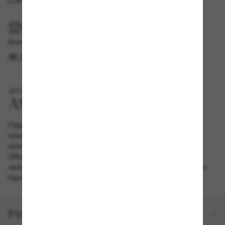
IM GESCHÄFT ABHOLEN
Kostenlose Abholung verfügbar
IM STORE FINDEN
JETZT NEU
Peppe deinen Look mit der Wayfarer Puffer in Rot auf. Das
neue ikonische Design von A$AP Rocky beeindruckt durch
einen Stil, der alle Blicke auf sich zieht. Die voluminöse
Silhouette, die Rockys Hip-Hop-Seele und kreative Energie
verkörpert, verpasst der unverwechselbaren Wayfarer einen
Hauch von kräftiger Farbe.
Produktdetails