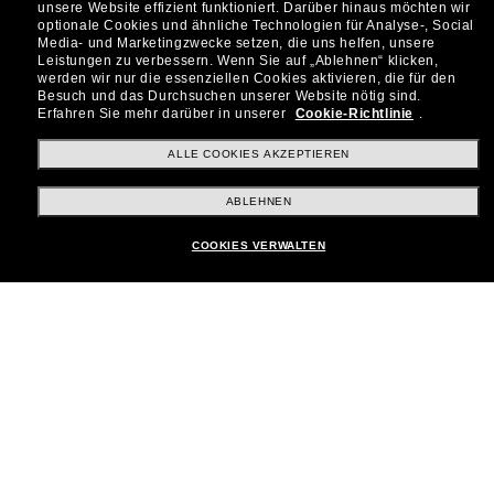
Subscribe!
unsere Website effizient funktioniert.
Darüber hinaus möchten wir
optionale Cookies und ähnliche Technologien für Analyse-, Social
Media- und Marketingzwecke setzen, die uns helfen, unsere
Leistungen zu verbessern.
Wenn Sie auf „Ablehnen“ klicken,
werden wir nur die essenziellen Cookies aktivieren, die für den
Besuch und das Durchsuchen unserer Website nötig sind.
Shopping online
Erfahren Sie mehr darüber in unserer
Cookie-Richtlinie
.
ALLE COOKIES AKZEPTIEREN
Brands
ABLEHNEN
COOKIES VERWALTEN
Unternehmen
Kundenservice
Payment Methods