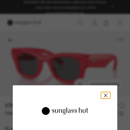
Genießen Sie die kostenlose Lieferung nach Hause
oder holen Sie Ihre Bestellung in Ihrer
ausgewählten Filiale ab.
1
/
6
ANPROBIEREN
179,00€
Oder 3 Raten ab
0% effektiver Jahreszins mit
59,67 €
Ray-Ban