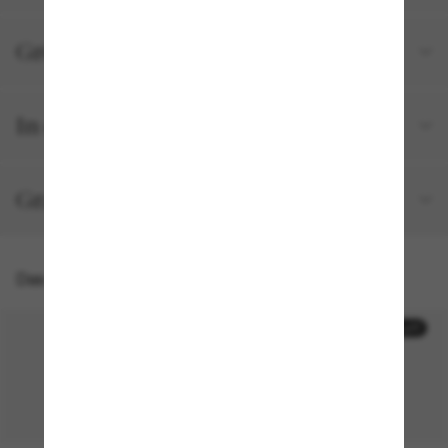
Größe und Passform
In deiner Bestellung inbegriffen
Gratisversand und -Retouren
Das könnte dir auch gefallen
30% off