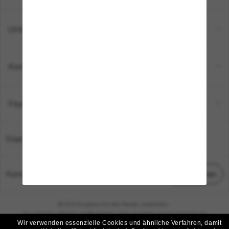
Unternehmen
Kundenservice
Payment Methods
Standort:
Deutschland
Kundenservice
Chat starten
© 2026 Sunglass Hut Alle Rechte vorbehalten.
Die auf dieser Website veröffentlichten Fotos und Bilder dienen lediglich der
Wir verwenden essenzielle Cookies und ähnliche Verfahren, damit
Veranschaulichung.