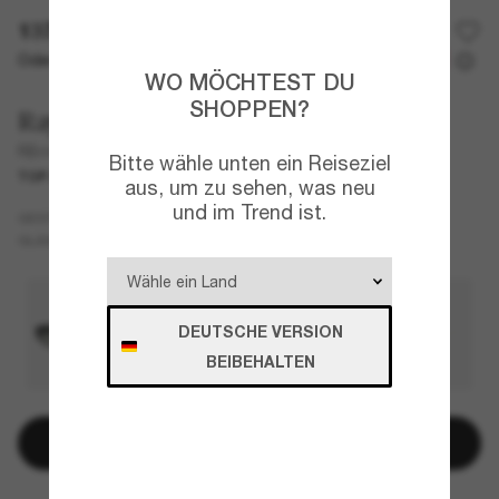
137,00€
Oder 3 Raten ab
0% effektiver Jahreszins mit
45,67 €
WO MÖCHTEST DU
SHOPPEN?
Ray-Ban
RB4473D
Bitte wähle unten ein Reiseziel
TOP AUSWAHL
NEU
aus, um zu sehen, was neu
und im Trend ist.
Schwarz
GESTELL
Grau
GLÄSER
DEUTSCHE VERSION
BEIBEHALTEN
In den Warenkorb