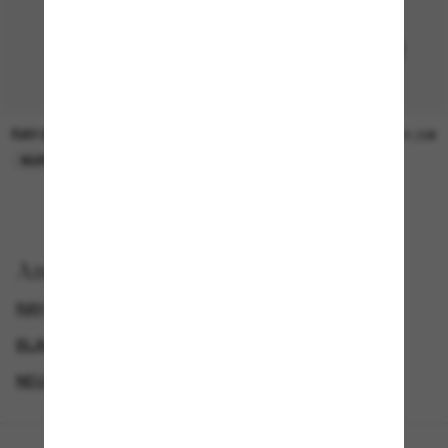
RAY-BAN
RAY-BAN
21,00€
21,00€
NUR ONLINE
NUR ONLINE
Anzeigen nach
RAY-BAN SONNENBRILLEN
BLACK FRIDAY WEEK - BIS ZU -50%
GENDER
NEUZUGÄNGE