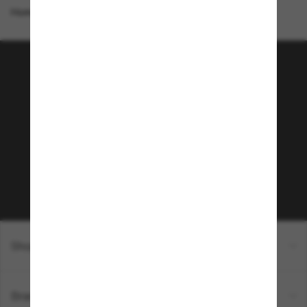
Homepage
/
Ray-Ban
/
RB4473D
Tritt der Sunglass Hut-
Community bei!
Möchtest du Zugang zu VIP-Events, exklusiven
Empfehlungen und Angeboten wie € 10 Rabatt*
auf deinen nächsten Einkauf? Abonniere unseren
Newsletter *Es gelten unsere AGB
Subscribe!
Shopping online
Brands