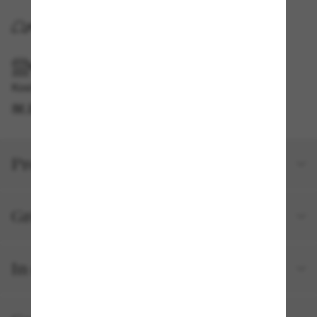
KOSTENLOSE LIEFERUNG NACH HAUSE
IM GESCHÄFT ABHOLEN
Kostenlose Abholung am selben Tag verfügbar
IM STORE FINDEN
Produktdetails
Größe und Passform
In deiner Bestellung inbegriffen