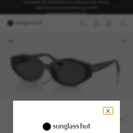
Genießen Sie die kostenlose Lieferung nach Hause
oder holen Sie Ihre Bestellung in Ihrer
ausgewählten Filiale ab.
1
/
6
ANPROBIEREN