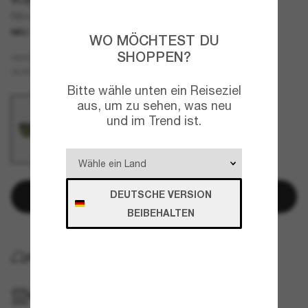
RB4469 Polarized Lenses
NEU
WO MÖCHTEST DU
SHOPPEN?
Schwarz
GESTELL
Grün
Polarisiert
GLÄSER
Bitte wähle unten ein Reiseziel
aus, um zu sehen, was neu
und im Trend ist.
DEUTSCHE VERSION
In den Warenkorb
BEIBEHALTEN
KOSTENLOSE LIEFERUNG NACH HAUSE
IM GESCHÄFT ABHOLEN