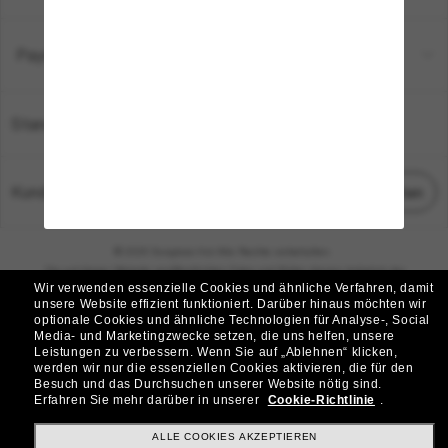
Payment Methods
Standort:
Deutschland
Kundenservice
Chat starten
© 2026 Sunglass Hut Alle Rechte vorbehalten.
Die auf dieser Website veröffentlichten Fotos und Bilder dienen lediglich der
Wir verwenden essenzielle Cookies und ähnliche Verfahren, damit
Veranschaulichung.
unsere Website effizient funktioniert.
Darüber hinaus möchten wir
optionale Cookies und ähnliche Technologien für Analyse-, Social
|
|
Cookie-Richtlinie
Datenschutzbestimmungen
Media- und Marketingzwecke setzen, die uns helfen, unsere
Leistungen zu verbessern.
Wenn Sie auf „Ablehnen“ klicken,
werden wir nur die essenziellen Cookies aktivieren, die für den
|
|
Besuch und das Durchsuchen unserer Website nötig sind.
Geschäftsbedingungen
AdChoices
Erfahren Sie mehr darüber in unserer
Cookie-Richtlinie
.
Do Not Sell My Personal Information
ALLE COOKIES AKZEPTIEREN