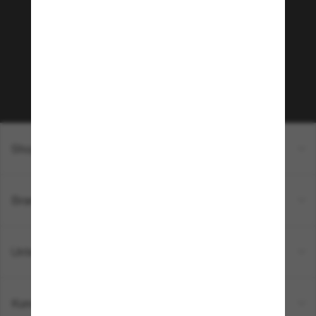
Möchtest du Zugang zu VIP-Events, exklusiven
Empfehlungen und Angeboten wie € 10 Rabatt*
auf deinen nächsten Einkauf? Abonniere unseren
Newsletter *Es gelten unsere AGB
Subscribe!
Shopping online
Brands
Unternehmen
Kundenservice