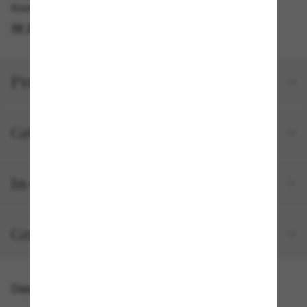
Kostenlose Abholung am selben Tag verfügbar
IM STORE FINDEN
Produktdetails
Größe und Passform
In deiner Bestellung inbegriffen
Gratisversand und -Retouren
Das könnte dir auch gefallen