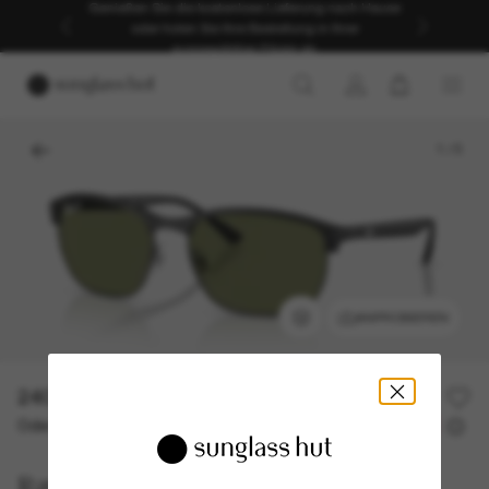
Genießen Sie die kostenlose Lieferung nach Hause
oder holen Sie Ihre Bestellung in Ihrer
ausgewählten Filiale ab.
1
/
5
ANPROBIEREN
240,00€
Oder 3 Raten ab
0% effektiver Jahreszins mit
80,00 €
Ray-Ban