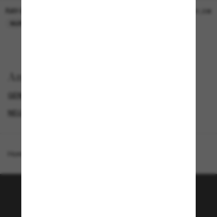
RAY-BAN
RAY-BAN
21,00€
21,00€
NUR ONLINE
NUR ONLINE
Anzeigen nach
GENDER
NEUZUGÄNGE FÜR HERREN
NEUZUGÄNGE FÜR DAMEN
PROMOTIONS NL
Homepage
/
Ray-Ban
/
RB4469 Polarized Lenses
Tritt der Sunglass Hut-
Community bei!