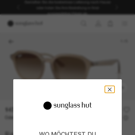
Genießen Sie die kostenlose Lieferung nach Hause
oder holen Sie Ihre Bestellung in Ihrer
ausgewählten Filiale ab.
1
/
5
ANPROBIEREN
147,00€
Oder 3 Raten ab
0% effektiver Jahreszins mit
49,00 €
Ray-Ban
WO MÖCHTEST DU