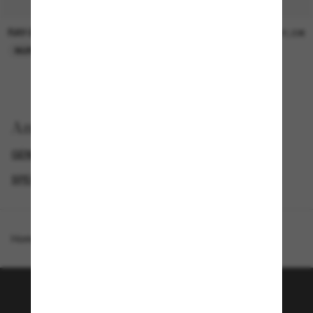
RAY-BAN
RAY-BAN
21,00€
21,00€
NUR ONLINE
NUR ONLINE
Anzeigen nach
GENDER
BLACK FRIDAY WEEK - BIS ZU -50%
SPECIALDEALS
DESIGNER-SONNENBRILLENMARKEN
Homepage
/
Ray-Ban
/
RB4459D
Tritt der Sunglass Hut-