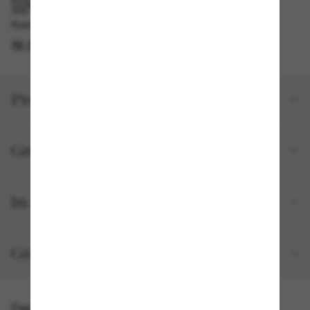
IM GESCHÄFT ABHOLEN
Kostenlose Abholung am selben Tag verfügbar
IM STORE FINDEN
Produktdetails
Größe und Passform
In deiner Bestellung inbegriffen
Gratisversand und -Retouren
Das könnte dir auch gefallen