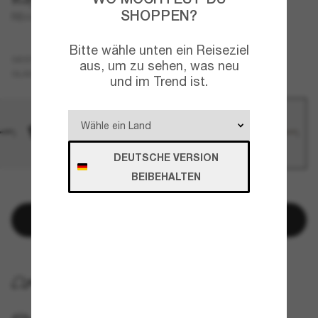
SHOPPEN?
RB4459D
Bitte wähle unten ein Reiseziel
Beige
GESTELL
aus, um zu sehen, was neu
Braun
GLÄSER
und im Trend ist.
DEUTSCHE VERSION
BEIBEHALTEN
NUR NOCH WENIGE ARTIKEL VERFÜGBAR!
In den Warenkorb
KOSTENLOSE LIEFERUNG NACH HAUSE