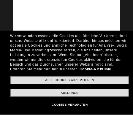
Community bei!
Möchtest du Zugang zu VIP-Events, exklusiven
Empfehlungen und Angeboten wie € 10 Rabatt*
auf deinen nächsten Einkauf? Abonniere unseren
Newsletter *Es gelten unsere AGB
Wir verwenden essenzielle Cookies und ähnliche Verfahren, damit
Subscribe!
unsere Website effizient funktioniert.
Darüber hinaus möchten wir
optionale Cookies und ähnliche Technologien für Analyse-, Social
Media- und Marketingzwecke setzen, die uns helfen, unsere
Leistungen zu verbessern.
Wenn Sie auf „Ablehnen“ klicken,
werden wir nur die essenziellen Cookies aktivieren, die für den
Besuch und das Durchsuchen unserer Website nötig sind.
Shopping online
Erfahren Sie mehr darüber in unserer
Cookie-Richtlinie
.
ALLE COOKIES AKZEPTIEREN
Brands
ABLEHNEN
COOKIES VERWALTEN
Unternehmen