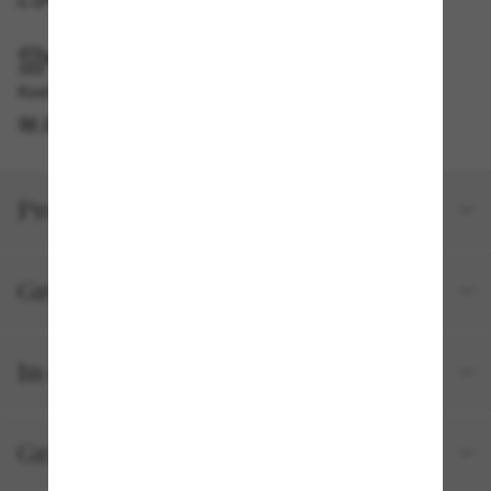
IM GESCHÄFT ABHOLEN
Kostenlose Abholung verfügbar
IM STORE FINDEN
Produktdetails
Größe und Passform
In deiner Bestellung inbegriffen
Gratisversand und -Retouren