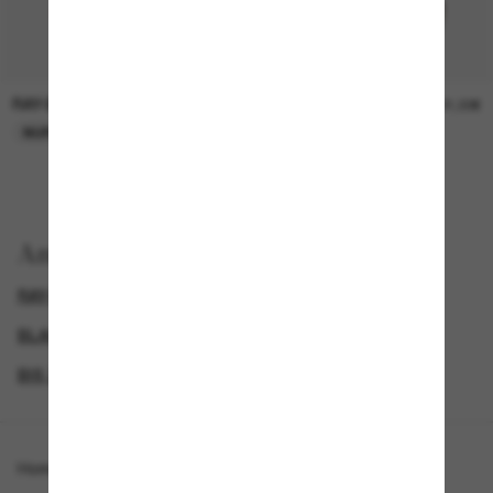
RAY-BAN
RAY-BAN
21,00€
21,00€
NUR ONLINE
NUR ONLINE
Anzeigen nach
RAY-BAN SONNENBRILLEN
BLACK FRIDAY WEEK - BIS ZU -50%
GENDER
BIS ZU 50% RABATT*
Homepage
/
Ray-Ban
/
RB4452 Liteforce