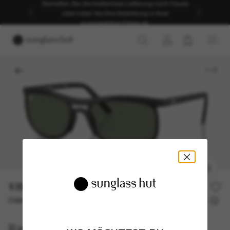
Genießen Sie die kostenlose Lieferung nach Hause
oder holen Sie Ihre Bestellung in Ihrer
ausgewählten Filiale ab.
1
/
5
135,80€
194,00€
30% off
Oder 3 Raten ab
0% effektiver Jahreszins mit
45,27 €
Ray-Ban