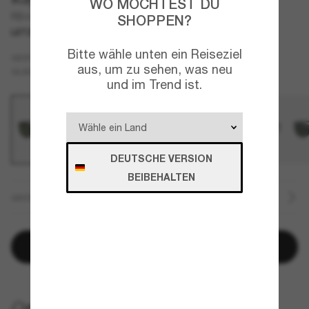
WO MÖCHTEST DU
RB4452 Liteforce
SHOPPEN?
LETZTE CHANCE
NUR ONLINE
Bitte wähle unten ein Reiseziel
Schwarz
GESTELL
aus, um zu sehen, was neu
Grün
GLÄSER
und im Trend ist.
DEUTSCHE VERSION
BEIBEHALTEN
GRÖSSE
In den Warenkorb
KOSTENLOSE LIEFERUNG NACH HAUSE