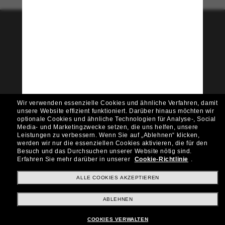
Tritt der Sunglass Hut-
Community bei!
Möchtest du Zugang zu VIP-Events, exklusiven
Empfehlungen und Angeboten wie € 10 Rabatt*
auf deinen nächsten Einkauf? Abonniere unseren
Newsletter *Es gelten unsere AGB
Wir verwenden essenzielle Cookies und ähnliche Verfahren, damit
Subscribe!
unsere Website effizient funktioniert.
Darüber hinaus möchten wir
optionale Cookies und ähnliche Technologien für Analyse-, Social
Media- und Marketingzwecke setzen, die uns helfen, unsere
Leistungen zu verbessern.
Wenn Sie auf „Ablehnen“ klicken,
werden wir nur die essenziellen Cookies aktivieren, die für den
Besuch und das Durchsuchen unserer Website nötig sind.
Shopping online
Erfahren Sie mehr darüber in unserer
Cookie-Richtlinie
.
ALLE COOKIES AKZEPTIEREN
Brands
ABLEHNEN
COOKIES VERWALTEN