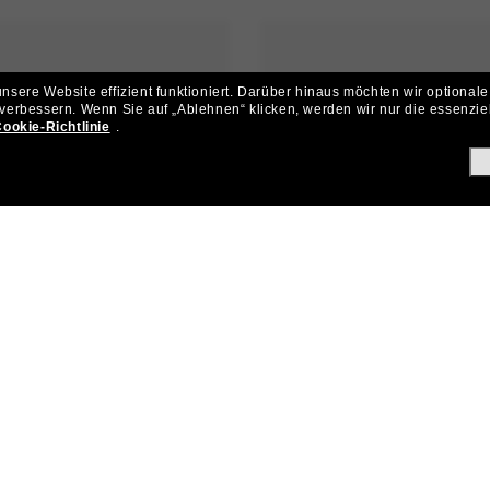
sere Website effizient funktioniert.
Darüber hinaus möchten wir optionale
 verbessern.
Wenn Sie auf „Ablehnen“ klicken, werden wir nur die essenzie
ookie-Richtlinie
.
21,00€
RAY-BAN
ENKORB
IN DEN WARENKORB
NUR ONLINE
N