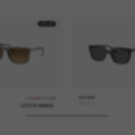
30% off
162,00€
RAY-BAN
113,40€
RB4439D
LETZTE CHANCE