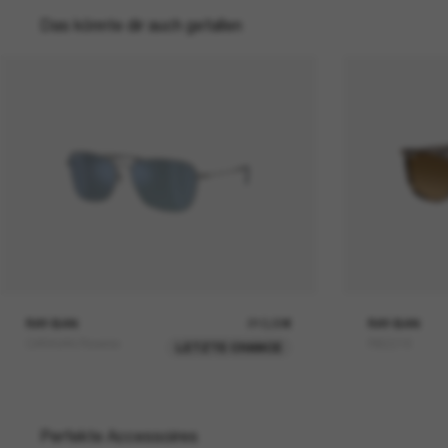
Das könnte dir auch gefallen
RAY-BAN
210,00€
RAY-BAN
CARAVAN Reverse
RB2216
LETZTE CHANCE
Perfekte Accessoires