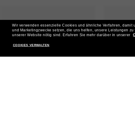
Wir verwenden essenzielle Cookies und ähnliche Verfahren, damit un
und Marketingzwecke setzen, die uns helfen, unsere Leistungen zu
unserer Website nötig sind.
Erfahren Sie mehr darüber in unserer
C
COOKIES VERWALTEN
RAY-BAN
21,00€
RAY-BAN
IN DEN WARENKORB
IN DEN WAR
NUR ONLINE
Anzeigen nach