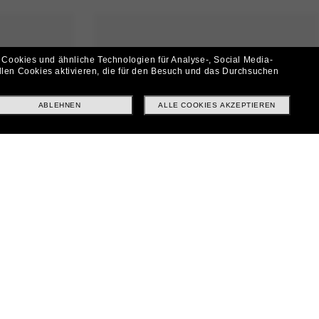
 Cookies und ähnliche Technologien für Analyse-, Social Media-
llen Cookies aktivieren, die für den Besuch und das Durchsuchen
ABLEHNEN
ALLE COOKIES AKZEPTIEREN
21,00€
RAY-BAN
26,00€
IN DEN WARENKORB
UR ONLINE