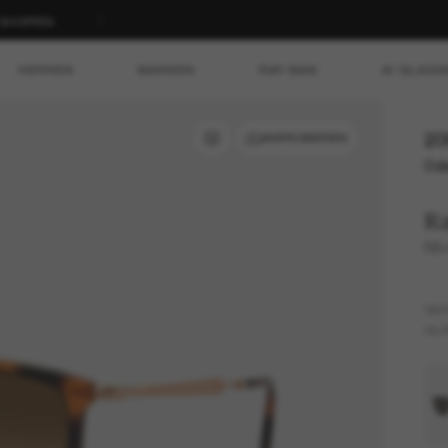
T SHOPPEN
HERREN
MARKEN
RAY-BAN
AI GLASS
20
ANPROBIEREN
Ode
R
RB
GES
GLÄ