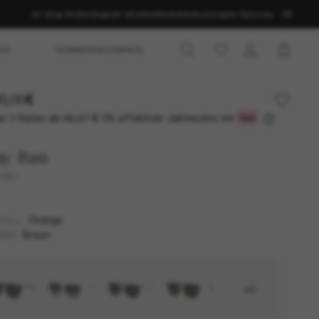
Im shop finden
Support erhalten
Bestellstatus
Unsere Services
DE
ES
SOMMERAUSWAHL
0,00€
r 3 Raten ab
0% effektiver Jahreszins mit
66,67 €
ay-Ban
4451
Orange
TELL
Braun
SER
+3