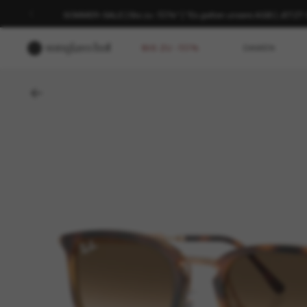
SOMMER-SALE | Bis zu -50%* | *Es gelten unsere AGB | JETZ
BIS ZU -50%
DAMEN