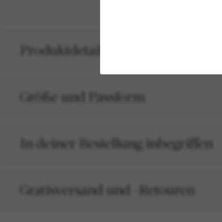
Produktdetails
Größe und Passform
In deiner Bestellung inbegriffen
Gratisversand und -Retouren