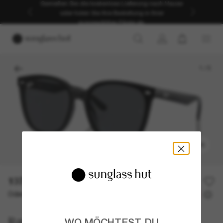
Genießen Sie die kostenlose Lieferung nach Hause
oder holen Sie Ihre Bestellung in Ihrer
ausgewählten Filiale ab.
1
/
5
ANPROBIEREN
137,00€
Oder 3 Raten ab
0% effektiver Jahreszins mit
45,67 €
Ray-Ban
WO MÖCHTEST DU