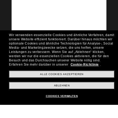
Tritt der Sunglass Hut-
Community bei!
Möchtest du Zugang zu VIP-Events, exklusiven
Empfehlungen und Angeboten wie € 10 Rabatt*
auf deinen nächsten Einkauf? Abonniere unseren
Newsletter *Es gelten unsere AGB
Wir verwenden essenzielle Cookies und ähnliche Verfahren, damit
Subscribe!
unsere Website effizient funktioniert.
Darüber hinaus möchten wir
optionale Cookies und ähnliche Technologien für Analyse-, Social
Media- und Marketingzwecke setzen, die uns helfen, unsere
Leistungen zu verbessern.
Wenn Sie auf „Ablehnen“ klicken,
werden wir nur die essenziellen Cookies aktivieren, die für den
Besuch und das Durchsuchen unserer Website nötig sind.
Shopping online
Erfahren Sie mehr darüber in unserer
Cookie-Richtlinie
.
ALLE COOKIES AKZEPTIEREN
Brands
ABLEHNEN
COOKIES VERWALTEN
Unternehmen