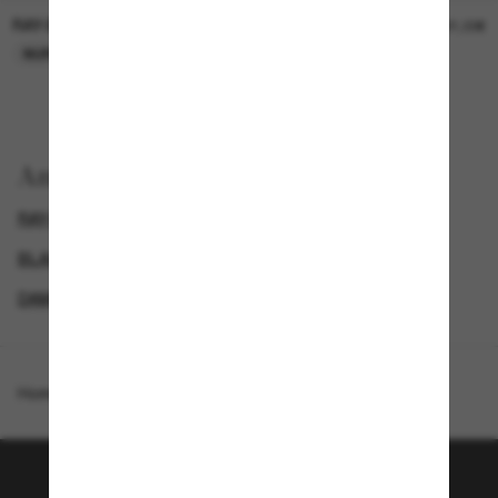
RAY-BAN
RAY-BAN
21,00€
21,00€
NUR ONLINE
NUR ONLINE
Anzeigen nach
RAY-BAN SONNENBRILLEN
BLACK FRIDAY WEEK - BIS ZU -50%
GENDER
DAMEN SONNENBRILLEN
Homepage
/
Ray-Ban
/
RB4423D