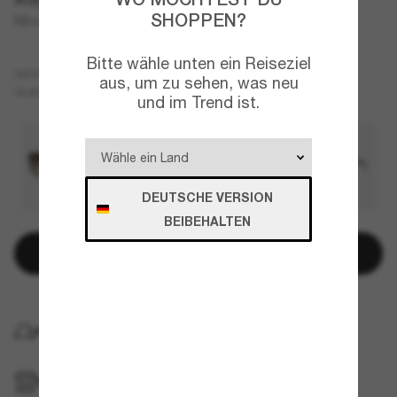
SHOPPEN?
RB4423D
Bitte wähle unten ein Reiseziel
Schwarz
GESTELL
aus, um zu sehen, was neu
Grau
GLÄSER
und im Trend ist.
DEUTSCHE VERSION
BEIBEHALTEN
In den Warenkorb
KOSTENLOSE LIEFERUNG NACH HAUSE
IM GESCHÄFT ABHOLEN