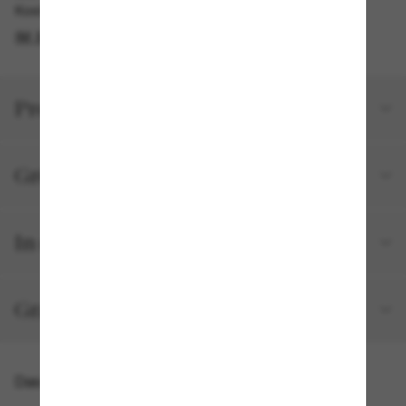
Kostenlose Abholung am selben Tag verfügbar
IM STORE FINDEN
Produktdetails
Größe und Passform
In deiner Bestellung inbegriffen
Gratisversand und -Retouren
Das könnte dir auch gefallen