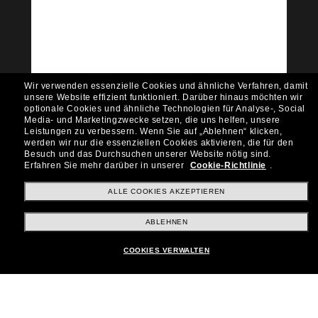
Community bei!
Möchtest du Zugang zu VIP-Events, exklusiven
Empfehlungen und Angeboten wie € 10 Rabatt*
auf deinen nächsten Einkauf? Abonniere unseren
Newsletter *Es gelten unsere AGB
Wir verwenden essenzielle Cookies und ähnliche Verfahren, damit
Subscribe!
unsere Website effizient funktioniert.
Darüber hinaus möchten wir
optionale Cookies und ähnliche Technologien für Analyse-, Social
Media- und Marketingzwecke setzen, die uns helfen, unsere
Leistungen zu verbessern.
Wenn Sie auf „Ablehnen“ klicken,
werden wir nur die essenziellen Cookies aktivieren, die für den
Besuch und das Durchsuchen unserer Website nötig sind.
Shopping online
Erfahren Sie mehr darüber in unserer
Cookie-Richtlinie
.
ALLE COOKIES AKZEPTIEREN
Brands
ABLEHNEN
COOKIES VERWALTEN
Unternehmen