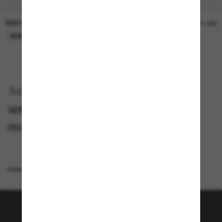
RAY-BAN
RAY-BAN
21,00€
21,00€
NUR ONLINE
NUR ONLINE
Anzeigen nach
GENDER
BLACK FRIDAY WEEK - BIS ZU -50%
PROMOTIONS NL
SPECIALDEALS
Homepage
/
Ray-Ban
/
RB4258
Tritt der Sunglass Hut-