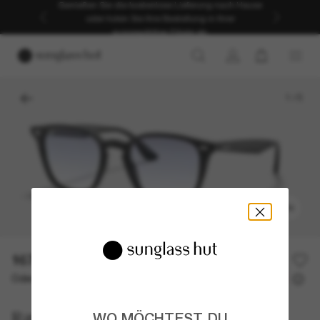
Genießen Sie die kostenlose Lieferung nach Hause
oder holen Sie Ihre Bestellung in Ihrer
ausgewählten Filiale ab.
1
/
5
ANPROBIEREN
167,00€
Oder 3 Raten ab
0% effektiver Jahreszins mit
55,67 €
Ray-Ban
WO MÖCHTEST DU