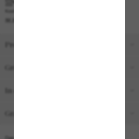
IM GESCHÄFT ABHOLEN
Kostenlose Abholung am selben Tag verfügbar
IM STORE FINDEN
Produktdetails
Größe und Passform
In deiner Bestellung inbegriffen
Gratisversand und -Retouren
Das könnte dir auch gefallen