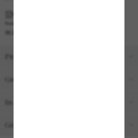
IM GESCHÄFT ABHOLEN
Kostenlose Abholung am selben Tag verfügbar
IM STORE FINDEN
Produktdetails
Größe und Passform
In deiner Bestellung inbegriffen
Gratisversand und -Retouren