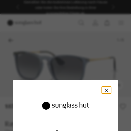
Genießen Sie die kostenlose Lieferung nach Hause
oder holen Sie Ihre Bestellung in Ihrer
ausgewählten Filiale ab.
1
/
5
ANPROBIEREN
187,00€
Ray-Ban