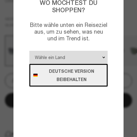
Chris
WO MÖCHTEST DU
SHOPPEN?
Blau
GESTELL
Bitte wähle unten ein Reiseziel
Grau
Polarisiert
GLÄSER
aus, um zu sehen, was neu
und im Trend ist.
DEUTSCHE VERSION
BEIBEHALTEN
Gravur
In den Warenkorb
Später bezahlen mit
KOSTENLOSE LIEFERUNG NACH HAUSE