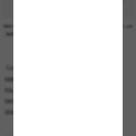
RAY-BAN
RAY-BAN
21,00€
21,00€
NUR ONLINE
NUR ONLINE
Anzeigen nach
EINE ZWEITE DAZU UND SPAREN
POLARISIERTE SONNENBRILLEN
RAY-BAN SONNENBRILLEN
DESIGNER-SONNENBRILLENMARKEN