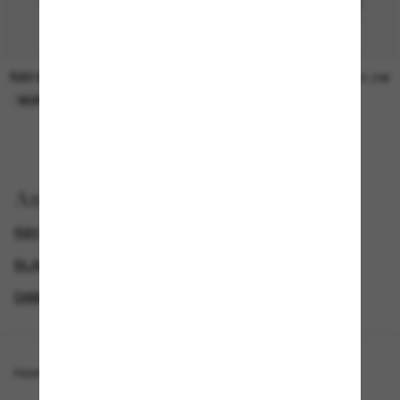
RAY-BAN
RAY-BAN
21,00€
21,00€
NUR ONLINE
NUR ONLINE
Anzeigen nach
RAY-BAN SONNENBRILLEN
BLACK FRIDAY WEEK - BIS ZU -50%
GENDER
DAMEN SONNENBRILLEN
Homepage
/
Ray-Ban
/
Erika Classic