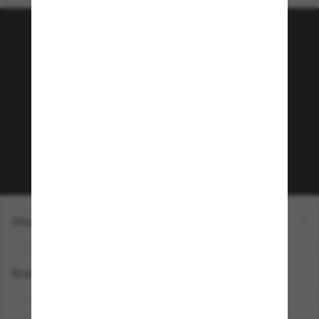
Tritt der Sunglass Hut-
Community bei!
Möchtest du Zugang zu VIP-Events, exklusiven
Empfehlungen und Angeboten wie € 10 Rabatt*
auf deinen nächsten Einkauf? Abonniere unseren
Newsletter *Es gelten unsere AGB
Subscribe!
Shopping online
Brands