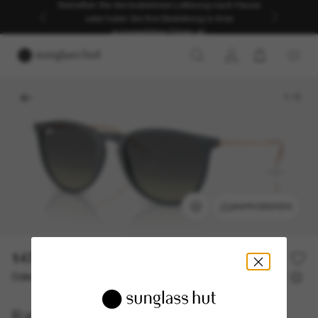
Genießen Sie die kostenlose Lieferung nach Hause
oder holen Sie Ihre Bestellung in Ihrer
ausgewählten Filiale ab.
1
/
5
ANPROBIEREN
147,00€
Oder 3 Raten ab
0% effektiver Jahreszins mit
49,00 €
Ray-Ban