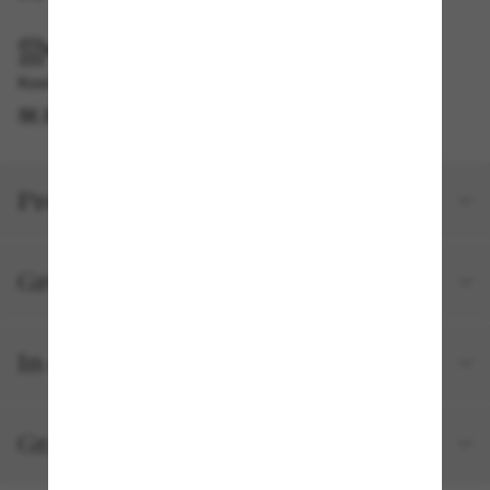
IM GESCHÄFT ABHOLEN
Kostenlose Abholung am selben Tag verfügbar
IM STORE FINDEN
Produktdetails
Größe und Passform
In deiner Bestellung inbegriffen
Gratisversand und -Retouren