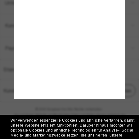
Unternehmen
Kundenservice
Payment Methods
Standort:
Deutschland
Kundenservice
Chat starten
© 2026 Sunglass Hut Alle Rechte vorbehalten.
Die auf dieser Website veröffentlichten Fotos und Bilder dienen lediglich der
Wir verwenden essenzielle Cookies und ähnliche Verfahren, damit
Veranschaulichung.
unsere Website effizient funktioniert.
Darüber hinaus möchten wir
optionale Cookies und ähnliche Technologien für Analyse-, Social
|
|
Cookie-Richtlinie
Datenschutzbestimmungen
Media- und Marketingzwecke setzen, die uns helfen, unsere