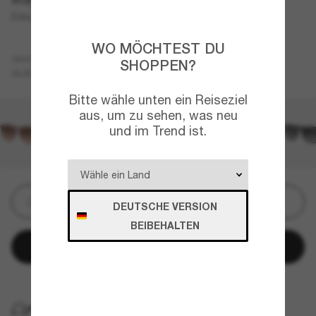
Erika Classic
WO MÖCHTEST DU
Blau
GESTELL
SHOPPEN?
Grau
GLÄSER
Bitte wähle unten ein Reiseziel
aus, um zu sehen, was neu
und im Trend ist.
Personalisieren
DEUTSCHE VERSION
BEIBEHALTEN
In den Warenkorb
KOSTENLOSE LIEFERUNG NACH HAUSE