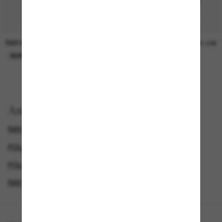
RAY-BAN
RAY-BAN
21,00€
21,00€
NUR ONLINE
NUR ONLINE
Anzeigen nach
RAY-BAN HERREN SONNENBRILLEN
POLARISIERTE SONNENBRILLEN
POLARISIERTE HERRENSONNENBRILLEN
RAY-BAN SONNENBRILLEN