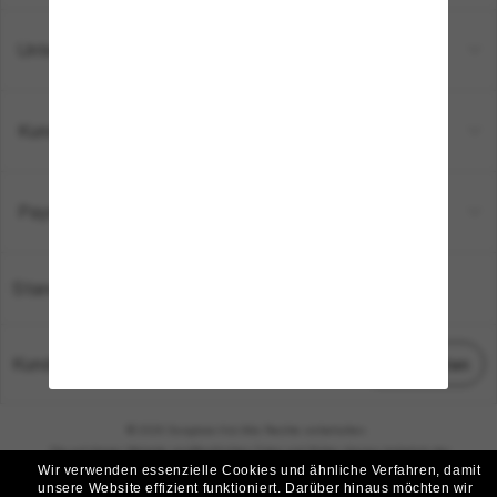
Unternehmen
Kundenservice
Payment Methods
Standort:
Deutschland
Kundenservice
Chat starten
© 2026 Sunglass Hut Alle Rechte vorbehalten.
Die auf dieser Website veröffentlichten Fotos und Bilder dienen lediglich der
Wir verwenden essenzielle Cookies und ähnliche Verfahren, damit
Veranschaulichung.
unsere Website effizient funktioniert.
Darüber hinaus möchten wir