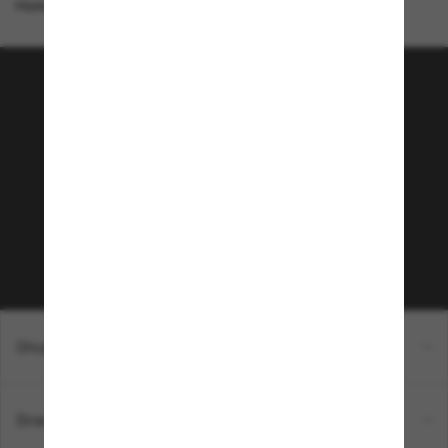
Homepage
/
Ray-Ban
/
Justin Classic
Tritt der Sunglass Hut-
Community bei!
Möchtest du Zugang zu VIP-Events, exklusiven
Empfehlungen und Angeboten wie € 10 Rabatt*
auf deinen nächsten Einkauf? Abonniere unseren
Newsletter *Es gelten unsere AGB
Subscribe!
Shopping online
Brands