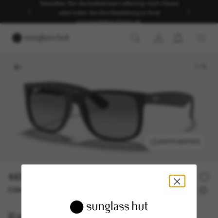
Genießen Sie die kostenlose Lieferung nach Hause
oder holen Sie Ihre Bestellung in Ihrer
ausgewählten Filiale ab.
1
/
5
ANPROBIEREN
187,00€
Oder 3 Raten ab
0% effektiver Jahreszins mit
62,33 €
Ray-Ban