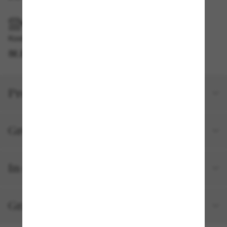
IM GESCHÄFT ABHOLEN
Kostenlose Abholung am selben Tag verfügbar
IM STORE FINDEN
Produktdetails
Größe und Passform
In deiner Bestellung inbegriffen
Gratisversand und -Retouren