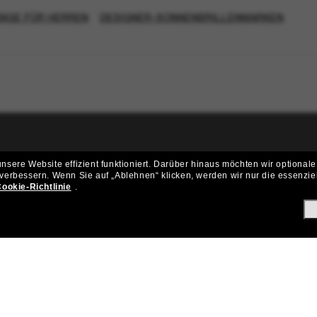
NGE FÜR HERREN
DESIGNER-SONNENBRILLENMARKEN
ritt der Sunglass Hut-Community be
sere Website effizient funktioniert.
Darüber hinaus möchten wir optionale
 verbessern.
Wenn Sie auf „Ablehnen“ klicken, werden wir nur die essenzie
ungen und Angeboten wie € 10 Rabatt* auf deinen nächsten Einkau
ookie-Richtlinie
.
Subscribe!