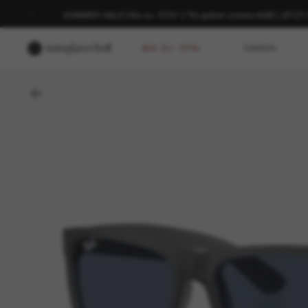
SOMMER-SALE | Bis zu -50%* | *Es gelten unsere AGB | JETZ
BIS ZU -50%
DAMEN