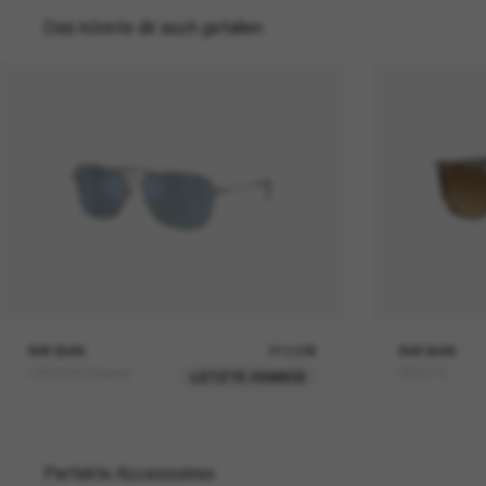
Das könnte dir auch gefallen
RAY-BAN
210,00€
RAY-BAN
CARAVAN Reverse
RB2216
LETZTE CHANCE
Perfekte Accessoires