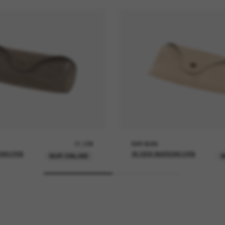
21,00€
RAY-BAN
ENKORB
IN DEN WARENKORB
NUR ONLINE
N