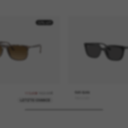
30% off
162,00€
RAY-BAN
113,40€
RB4439D
LETZTE CHANCE