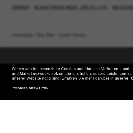
GENDER
BLACK FRIDAY WEEK - BIS ZU -50%
NEUZUGÄ
Homepage
/
Ray-Ban
/
Justin Classic
T
Wir verwenden essenzielle Cookies und ähnliche Verfahren, damit un
und Marketingzwecke setzen, die uns helfen, unsere Leistungen zu
Möchtest du Zugang zu VIP-Events, exklusiven Empfehl
unserer Website nötig sind.
Erfahren Sie mehr darüber in unserer
C
COOKIES VERWALTEN