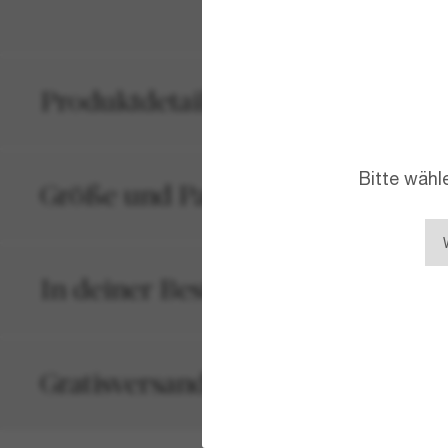
Produktdetails
Bitte wähl
Größe und Passform
In deiner Bestellung inbegriffen
Gratisversand und -Retouren