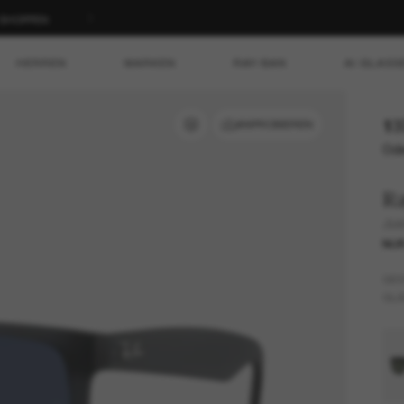
T SHOPPEN
HERREN
MARKEN
RAY-BAN
AI GLASS
13
ANPROBIEREN
Ode
R
Jus
NUR
GES
GLÄ