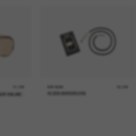
21,00€
RAY-BAN
26,00€
IN DEN WARENKORB
UR ONLINE