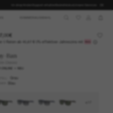
Im shop finden
Support erhalten
Bestellstatus
Unsere Services
DE
ES
SOMMERAUSWAHL
7,00€
r 3 Raten ab
0% effektiver Jahreszins mit
45,67 €
ay-Ban
tin Classic
 ONLINE
NEU
Grau
TELL
Blau
SER
+17