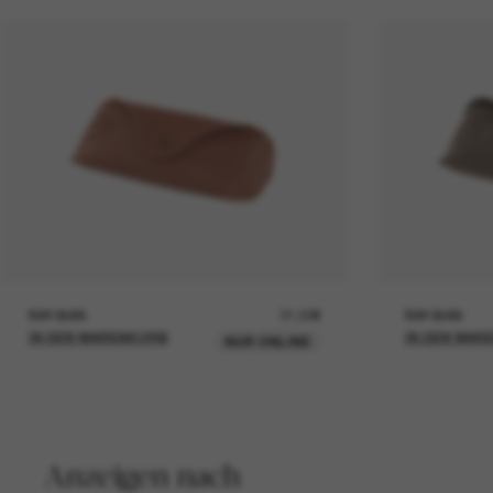
RAY-BAN
21,00€
RAY-BAN
IN DEN WARENKORB
IN DEN WAR
NUR ONLINE
Anzeigen nach