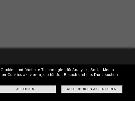
i!
 Cookies und ähnliche Technologien für Analyse-, Social Media-
llen Cookies aktivieren, die für den Besuch und das Durchsuchen
f? Abonniere unseren Newsletter *Es gelten unsere AGB
ABLEHNEN
ALLE COOKIES AKZEPTIEREN