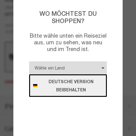
Jackie Ohh Transparent
WO MÖCHTEST DU
LETZTE CHANCE
NUR ONLINE
SHOPPEN?
Blau
GESTELL
Blau
Polarisiert
GLÄSER
Bitte wähle unten ein Reiseziel
aus, um zu sehen, was neu
und im Trend ist.
DEUTSCHE VERSION
DIESES PRODUKT IST AUSVERKAUFT
BEIBEHALTEN
Produktdetails
Größe und Passform