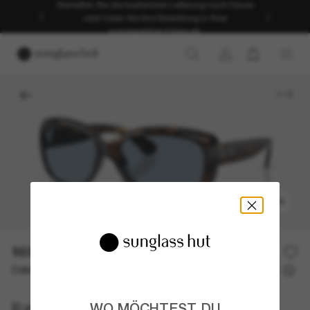
Genießen Sie die kostenlose Lieferung nach Hause
oder holen Sie Ihre Bestellung in Ihrer
ausgewählten Filiale ab.
1
/
5
ANPROBIEREN
169,00€
Oder 3 Raten ab
0% effektiver Jahreszins mit
56,33 €
Ray-Ban
WO MÖCHTEST DU