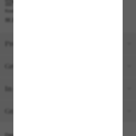
IM GESCHÄFT ABHOLEN
Kostenlose Abholung am selben Tag verfügbar
IM STORE FINDEN
Produktdetails
Größe und Passform
In deiner Bestellung inbegriffen
Gratisversand und -Retouren
Das könnte dir auch gefallen