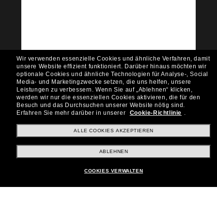
Community bei!
Möchtest du Zugang zu VIP-Events, exklusiven
Empfehlungen und Angeboten wie € 10 Rabatt*
auf deinen nächsten Einkauf? Abonniere unseren
Newsletter *Es gelten unsere AGB
Wir verwenden essenzielle Cookies und ähnliche Verfahren, damit
Subscribe!
unsere Website effizient funktioniert.
Darüber hinaus möchten wir
optionale Cookies und ähnliche Technologien für Analyse-, Social
Media- und Marketingzwecke setzen, die uns helfen, unsere
Leistungen zu verbessern.
Wenn Sie auf „Ablehnen“ klicken,
werden wir nur die essenziellen Cookies aktivieren, die für den
Besuch und das Durchsuchen unserer Website nötig sind.
Shopping online
Erfahren Sie mehr darüber in unserer
Cookie-Richtlinie
.
ALLE COOKIES AKZEPTIEREN
Brands
ABLEHNEN
COOKIES VERWALTEN
Unternehmen