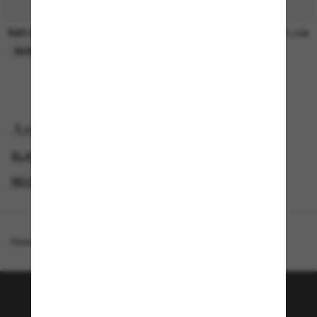
RAY-BAN
RAY-BAN
21,00€
21,00€
NUR ONLINE
NUR ONLINE
Anzeigen nach
BLACK FRIDAY WEEK - BIS ZU -50%
GENDER
NEUZUGÄNGE FÜR DAMEN
PROMOTIONS NL
Homepage
/
Ray-Ban
/
Jackie Ohh
Tritt der Sunglass Hut-