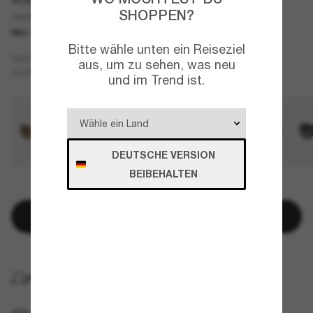
SHOPPEN?
Jackie Ohh
NEU
Bitte wähle unten ein Reiseziel
Tortoise
GESTELL
aus, um zu sehen, was neu
Blau
GLÄSER
und im Trend ist.
DEUTSCHE VERSION
BEIBEHALTEN
NUR NOCH WENIGE ARTIKEL VERFÜGBAR!
In den Warenkorb
KOSTENLOSE LIEFERUNG NACH HAUSE