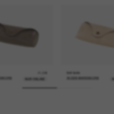
21,00€
RAY-BAN
ENKORB
IN DEN WARENKORB
NUR ONLINE
N