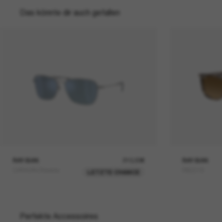
Das könnte dir auch gefallen
RAY-BAN
210,00€
RAY-BAN
CARAVAN Reverse
RB2216
LETZTE CHANCE
Perfekte Accessoires