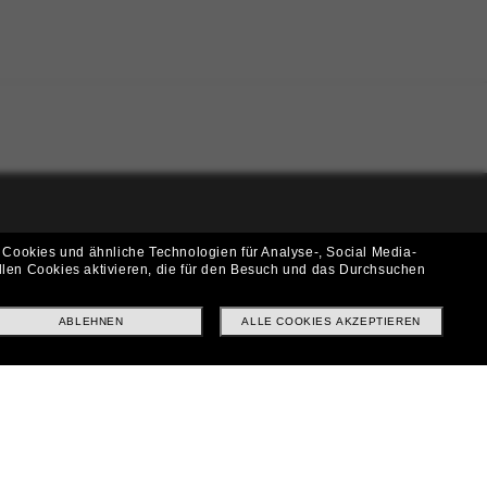
i!
 Cookies und ähnliche Technologien für Analyse-, Social Media-
llen Cookies aktivieren, die für den Besuch und das Durchsuchen
f? Abonniere unseren Newsletter *Es gelten unsere AGB
ABLEHNEN
ALLE COOKIES AKZEPTIEREN