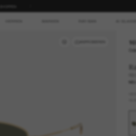
T SHOPPEN
HERREN
MARKEN
RAY-BAN
AI GLASS
16
ANPROBIEREN
Ode
R
RB
NE
GES
GLÄ