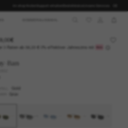
Im shop finden
Support erhalten
Bestellstatus
Unsere Services
DE
ES
SOMMERAUSWAHL
9,00€
r 3 Raten ab
0% effektiver Jahreszins mit
56,33 €
ay-Ban
3832
U
Gold
TELL
Grün
SER