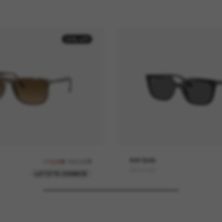
30% off
162,00€
RAY-BAN
113,40€
RB4439D
LETZTE CHANCE