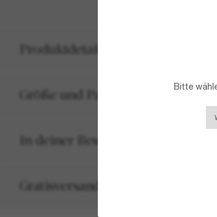
Produktdetails
Bitte wähl
Größe und Passform
In deiner Bestellung inbegriffen
Gratisversand und -Retouren