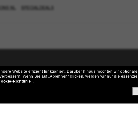
ONS NL
SPECIALDEALS
ritt der Sunglass Hut-Community be
sere Website effizient funktioniert.
Darüber hinaus möchten wir optionale
 verbessern.
Wenn Sie auf „Ablehnen“ klicken, werden wir nur die essenzie
ungen und Angeboten wie € 10 Rabatt* auf deinen nächsten Einkau
ookie-Richtlinie
.
Subscribe!