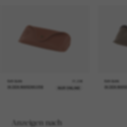
RAY-BAN
21,00€
RAY-BAN
IN DEN WARENKORB
IN DEN WAR
NUR ONLINE
Anzeigen nach