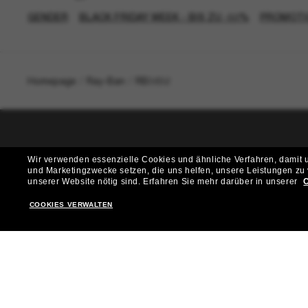
GENDER
BLACK FRIDAY WEEK - BIS ZU -50%
PROMOTI
Homepage
/
Ray-Ban
/
RB3832
T
Wir verwenden essenzielle Cookies und ähnliche Verfahren, damit un
und Marketingzwecke setzen, die uns helfen, unsere Leistungen zu
Möchtest du Zugang zu VIP-Events, exklusiven Empfehl
unserer Website nötig sind.
Erfahren Sie mehr darüber in unserer
C
COOKIES VERWALTEN