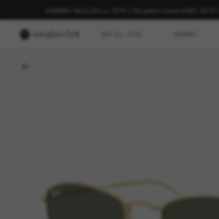
SOMMER-SALE | Bis zu -50%* | *Es gelten unsere AGB | JETZ
BIS ZU -50%
DAMEN