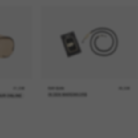
21,00€
RAY-BAN
26,00€
IN DEN WARENKORB
UR ONLINE