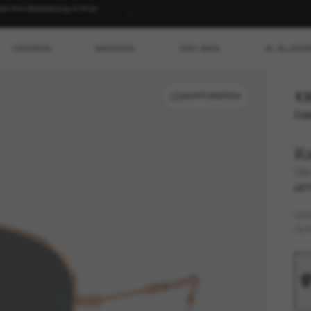
 Ihre Bestellung in Ihrer
HERREN
MARKEN
RAY-BAN
AI GLASS
13
ANPROBIEREN
Ode
R
Old
LET
GES
GLÄ