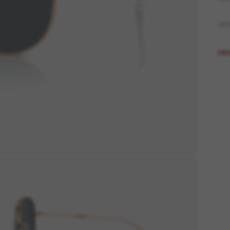
GR
DIE