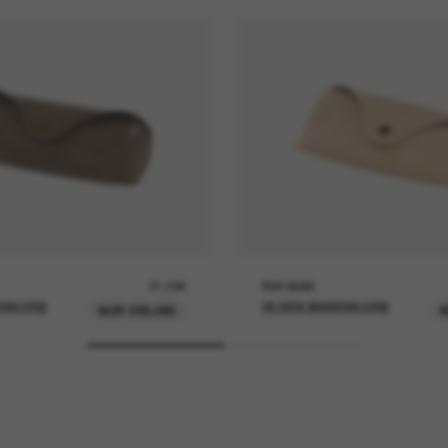
21,00€
RAY-BAN
ENKORB
IN DEN WARENKORB
NUR ONLINE
N