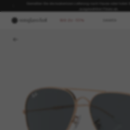
Genießen Sie die kostenlose Lieferung nach Hause oder holen Sie
ausgewählten Filiale ab.
BIS ZU -50%
DAMEN