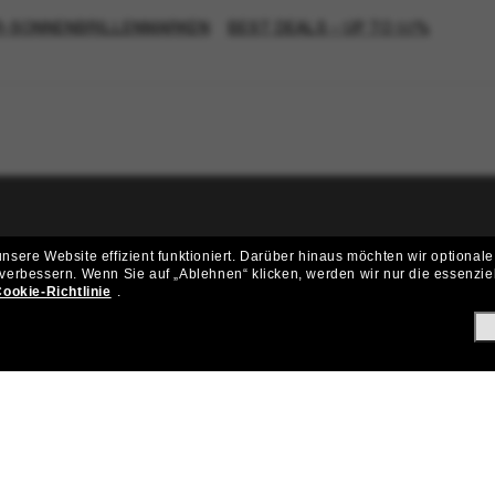
R-SONNENBRILLENMARKEN
BEST DEALS – UP TO 50%
ritt der Sunglass Hut-Community be
sere Website effizient funktioniert.
Darüber hinaus möchten wir optionale
 verbessern.
Wenn Sie auf „Ablehnen“ klicken, werden wir nur die essenzie
ungen und Angeboten wie € 10 Rabatt* auf deinen nächsten Einkau
ookie-Richtlinie
.
Subscribe!