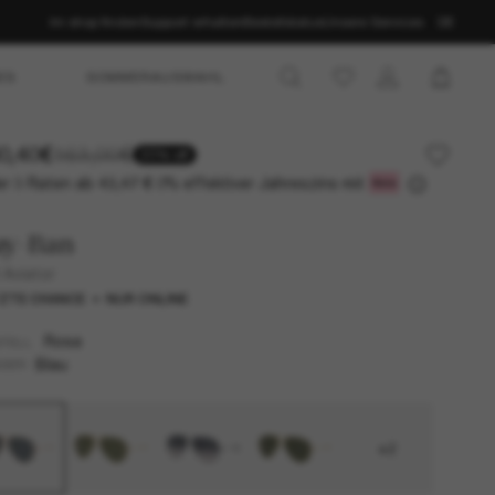
Im shop finden
Support erhalten
Bestellstatus
Unsere Services
DE
ES
SOMMERAUSWAHL
0,40€
163,00€
20% off
r 3 Raten ab
0% effektiver Jahreszins mit
43,47 €
ay-Ban
 Aviator
ZTE CHANCE
NUR ONLINE
Rosa
TELL
Blau
SER
+2