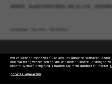
GENDER
BLACK FRIDAY WEEK - BIS ZU -50%
DESIGNE
Homepage
/
Ray-Ban
/
Old Aviator
T
Wir verwenden essenzielle Cookies und ähnliche Verfahren, damit un
und Marketingzwecke setzen, die uns helfen, unsere Leistungen zu
Möchtest du Zugang zu VIP-Events, exklusiven Empfehl
unserer Website nötig sind.
Erfahren Sie mehr darüber in unserer
C
COOKIES VERWALTEN