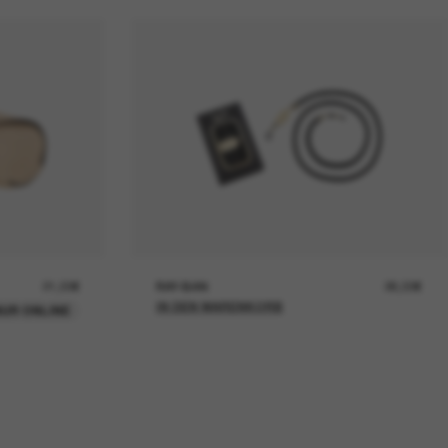
21,00€
RAY-BAN
26,00€
IN DEN WARENKORB
UR ONLINE