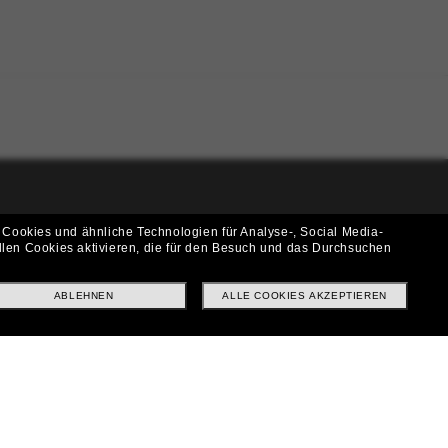
i!
 Cookies und ähnliche Technologien für Analyse-, Social Media-
llen Cookies aktivieren, die für den Besuch und das Durchsuchen
f? Abonniere unseren Newsletter *Es gelten unsere AGB
ABLEHNEN
ALLE COOKIES AKZEPTIEREN