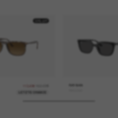
30% off
162,00€
RAY-BAN
113,40€
RB4439D
LETZTE CHANCE