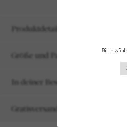
Produktdetails
Bitte wähl
Größe und Passform
In deiner Bestellung inbegriffen
Gratisversand und -Retouren