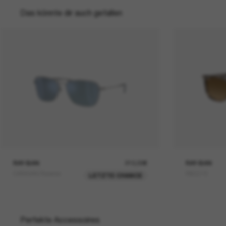
Das könnte dir auch gefallen
RAY-BAN
210,00€
RAY-BAN
CARAVAN Reverse
RB2216
LETZTE CHANCE
Perfekte Accessoires