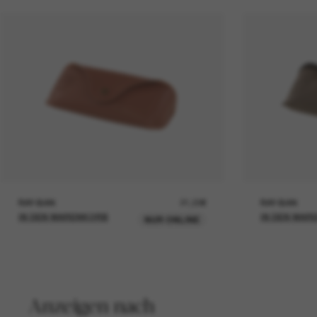
RAY-BAN
21,00€
RAY-BAN
IN DEN WARENKORB
IN DEN WAR
NUR ONLINE
Anzeigen nach