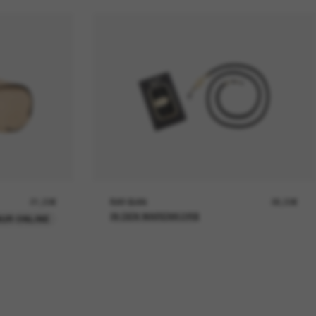
21,00€
RAY-BAN
26,00€
IN DEN WARENKORB
UR ONLINE