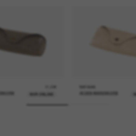
21,00€
RAY-BAN
ENKORB
IN DEN WARENKORB
NUR ONLINE
N