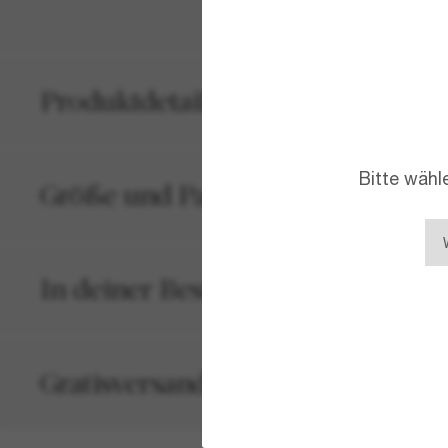
Produktdetails
Bitte wähl
Größe und Passform
In deiner Bestellung inbegriffen
Gratisversand und -Retouren