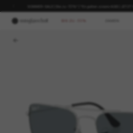
SOMMER-SALE | Bis zu -50%* | *Es gelten unsere AGB | JETZ
BIS ZU -50%
DAMEN