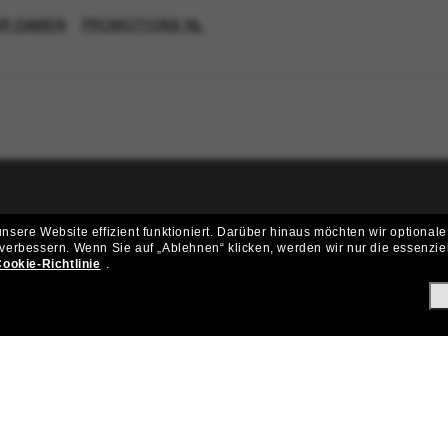
ÜR DAMEN
PROMOTIONS NL
ritt der Sunglass Hut-Community be
sere Website effizient funktioniert.
Darüber hinaus möchten wir optionale
 verbessern.
Wenn Sie auf „Ablehnen“ klicken, werden wir nur die essenzie
ungen und Angeboten wie € 10 Rabatt* auf deinen nächsten Einkau
ookie-Richtlinie
.
Subscribe!