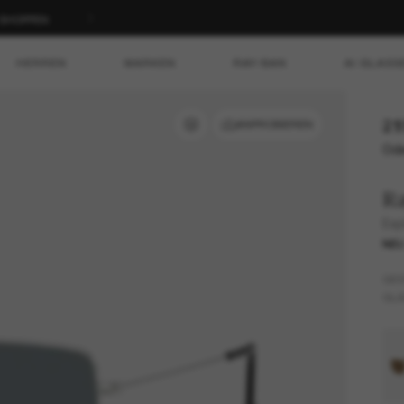
T SHOPPEN
HERREN
MARKEN
RAY-BAN
AI GLASS
21
ANPROBIEREN
Ode
R
Expl
NE
GES
GLÄ