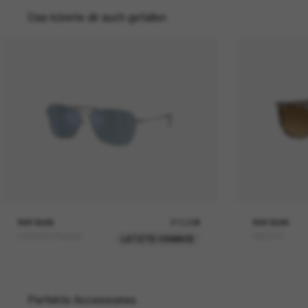
Das könnte dir auch gefallen
RAY-BAN
210,00€
RAY-BAN
CARAVAN Reverse
RB2216
LETZTE CHANCE
Perfekte Accessoires