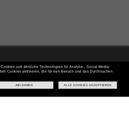
i!
 Cookies und ähnliche Technologien für Analyse-, Social Media-
llen Cookies aktivieren, die für den Besuch und das Durchsuchen
f? Abonniere unseren Newsletter *Es gelten unsere AGB
ABLEHNEN
ALLE COOKIES AKZEPTIEREN