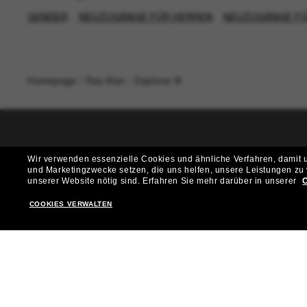
GENDER
NEUZUGÄNGE FÜR HERREN
NEUZUGÄNGE F
Homepage
/
Ray-Ban
/
Explorer III
T
Wir verwenden essenzielle Cookies und ähnliche Verfahren, damit un
und Marketingzwecke setzen, die uns helfen, unsere Leistungen zu
Möchtest du Zugang zu VIP-Events, exklusiven Empfehl
unserer Website nötig sind.
Erfahren Sie mehr darüber in unserer
C
COOKIES VERWALTEN