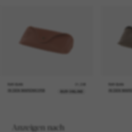
RAY-BAN
21,00€
RAY-BAN
IN DEN WARENKORB
IN DEN WAR
NUR ONLINE
Anzeigen nach