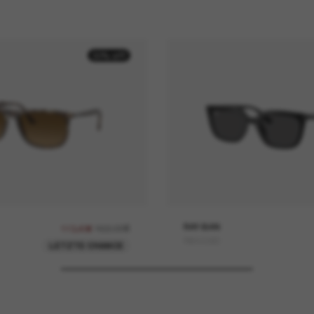
30% off
162,00€
RAY-BAN
113,40€
RB4439D
LETZTE CHANCE