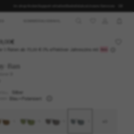
Im shop finden
Support erhalten
Bestellstatus
Unsere Services
DE
ES
SOMMERAUSWAHL
9,00€
r 3 Raten ab
0% effektiver Jahreszins mit
73,00 €
ay-Ban
orer III
U
Silber
TELL
Blau
Polarisiert
SER
+3