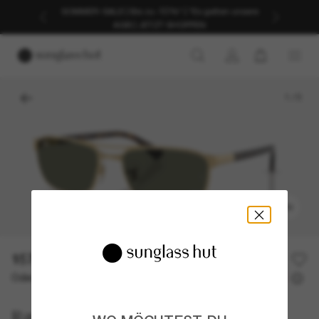
SOMMER-SALE | Bis zu -50%* | *Es gelten unsere
AGB | JETZT SHOPPEN
1
/
5
ANPROBIEREN
157,00€
Oder 3 Raten ab
0% effektiver Jahreszins mit
52,33 €
Ray-Ban