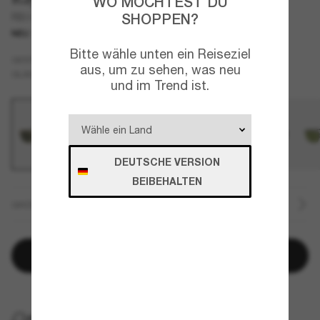
WO MÖCHTEST DU
SHOPPEN?
RB3778
NEU
Bitte wähle unten ein Reiseziel
Gold
GESTELL
aus, um zu sehen, was neu
Grün
GLÄSER
und im Trend ist.
DEUTSCHE VERSION
BEIBEHALTEN
GRÖSSE
In den Warenkorb
KOSTENLOSE LIEFERUNG NACH HAUSE