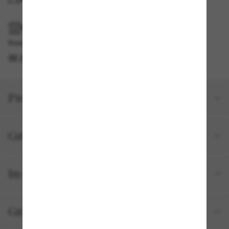
IM GESCHÄFT ABHOLEN
Kostenlose Abholung am selben Tag verfügbar
IM STORE FINDEN
Produktdetails
Größe und Passform
In deiner Bestellung inbegriffen
Gratisversand und -Retouren