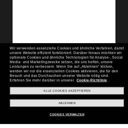
Tritt der Sunglass Hut-
Community bei!
Möchtest du Zugang zu VIP-Events, exklusiven
Empfehlungen und Angeboten wie € 10 Rabatt*
auf deinen nächsten Einkauf? Abonniere unseren
Newsletter *Es gelten unsere AGB
Wir verwenden essenzielle Cookies und ähnliche Verfahren, damit
Subscribe!
unsere Website effizient funktioniert.
Darüber hinaus möchten wir
optionale Cookies und ähnliche Technologien für Analyse-, Social
Media- und Marketingzwecke setzen, die uns helfen, unsere
Leistungen zu verbessern.
Wenn Sie auf „Ablehnen“ klicken,
werden wir nur die essenziellen Cookies aktivieren, die für den
Besuch und das Durchsuchen unserer Website nötig sind.
Shopping online
Erfahren Sie mehr darüber in unserer
Cookie-Richtlinie
.
ALLE COOKIES AKZEPTIEREN
Brands
ABLEHNEN
COOKIES VERWALTEN
Unternehmen