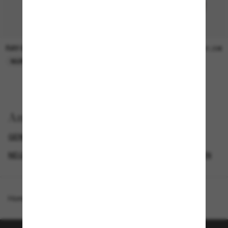
RAY-BAN
RAY-BAN
21,00€
21,00€
NUR ONLINE
NUR ONLINE
Anzeigen nach
GENDER
BLACK FRIDAY WEEK - BIS ZU -50%
NEUZUGÄNGE FÜR HERREN
NEUZUGÄNGE FÜR DAMEN
Homepage
/
Ray-Ban
/
RB3778