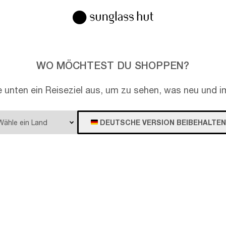
WO MÖCHTEST DU SHOPPEN?
e unten ein Reiseziel aus, um zu sehen, was neu und im
DEUTSCHE VERSION BEIBEHALTEN