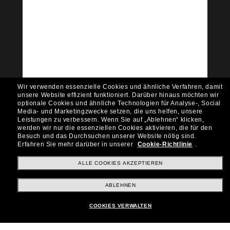
Tritt der Sunglass Hut-
Community bei!
Möchtest du Zugang zu VIP-Events, exklusiven
Empfehlungen und Angeboten wie € 10 Rabatt*
auf deinen nächsten Einkauf? Abonniere unseren
Newsletter *Es gelten unsere AGB
Wir verwenden essenzielle Cookies und ähnliche Verfahren, damit
Subscribe!
unsere Website effizient funktioniert.
Darüber hinaus möchten wir
optionale Cookies und ähnliche Technologien für Analyse-, Social
Media- und Marketingzwecke setzen, die uns helfen, unsere
Leistungen zu verbessern.
Wenn Sie auf „Ablehnen“ klicken,
werden wir nur die essenziellen Cookies aktivieren, die für den
Besuch und das Durchsuchen unserer Website nötig sind.
Shopping online
Erfahren Sie mehr darüber in unserer
Cookie-Richtlinie
.
ALLE COOKIES AKZEPTIEREN
Brands
ABLEHNEN
COOKIES VERWALTEN
Unternehmen