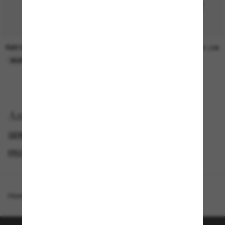
RAY-BAN
RAY-BAN
21,00€
21,00€
NUR ONLINE
NUR ONLINE
Anzeigen nach
GENDER
BLACK FRIDAY WEEK - BIS ZU -50%
PROMOTIONS NL
SPECIALDEALS
Homepage
/
Ray-Ban
/
RB3755