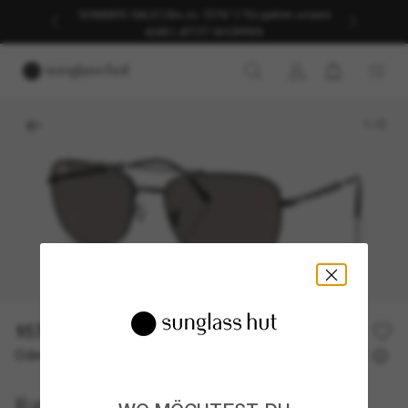
SOMMER-SALE | Bis zu -50%* | *Es gelten unsere
AGB | JETZT SHOPPEN
1
/
5
157,00€
Oder 3 Raten ab
0% effektiver Jahreszins mit
52,33 €
Ray-Ban