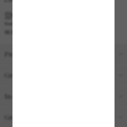
IM GESCHÄFT ABHOLEN
Kostenlose Abholung am selben Tag verfügbar
IM STORE FINDEN
Produktdetails
Größe und Passform
In deiner Bestellung inbegriffen
Gratisversand und -Retouren