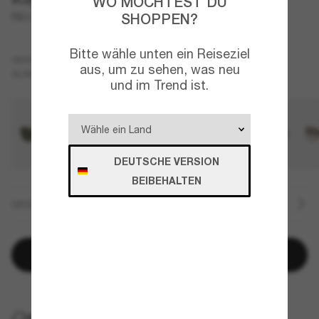
WO MÖCHTEST DU
SHOPPEN?
RB3755
Bitte wähle unten ein Reiseziel
Schwarz
GESTELL
aus, um zu sehen, was neu
Grau
GLÄSER
und im Trend ist.
DEUTSCHE VERSION
BEIBEHALTEN
GRÖSSE
In den Warenkorb
KOSTENLOSE LIEFERUNG NACH HAUSE