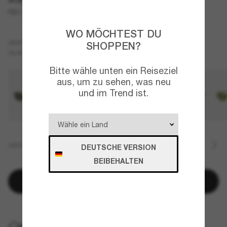
RB3749
WO MÖCHTEST DU
Gold
GESTELL
SHOPPEN?
Braun
GLÄSER
Bitte wähle unten ein Reiseziel
aus, um zu sehen, was neu
und im Trend ist.
GRÖSSE
DEUTSCHE VERSION
BEIBEHALTEN
In den Warenkorb
KOSTENLOSE LIEFERUNG NACH HAUSE