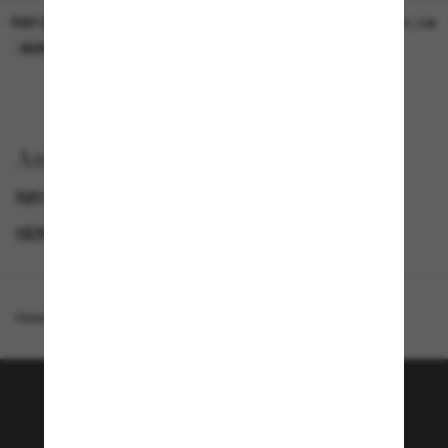
RAY-BAN
RAY-BAN
21,00€
21,00€
NUR ONLINE
NUR ONLINE
Anzeigen nach
RAY-BAN CHROMANCE
RAY-BAN SONNENBRILLEN
HERREN SONNENBRILLEN
DAMEN SONNENBRILLEN
Homepage
/
Ray-Ban
/
RB3721 Polarized+ Lenses
Tritt der Sunglass Hut-
Community bei!