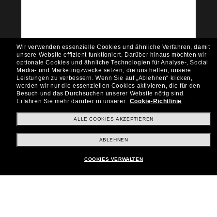
Möchtest du Zugang zu VIP-Events, exklusiven
Empfehlungen und Angeboten wie € 10 Rabatt*
auf deinen nächsten Einkauf? Abonniere unseren
Newsletter *Es gelten unsere AGB
Wir verwenden essenzielle Cookies und ähnliche Verfahren, damit
Subscribe!
unsere Website effizient funktioniert.
Darüber hinaus möchten wir
optionale Cookies und ähnliche Technologien für Analyse-, Social
Media- und Marketingzwecke setzen, die uns helfen, unsere
Leistungen zu verbessern.
Wenn Sie auf „Ablehnen“ klicken,
werden wir nur die essenziellen Cookies aktivieren, die für den
Besuch und das Durchsuchen unserer Website nötig sind.
Shopping online
Erfahren Sie mehr darüber in unserer
Cookie-Richtlinie
.
ALLE COOKIES AKZEPTIEREN
Brands
ABLEHNEN
COOKIES VERWALTEN
Unternehmen
Kundenservice