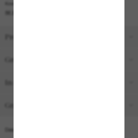
Kostenlose Abholung am selben Tag verfügbar
IM STORE FINDEN
Produktdetails
Größe und Passform
In deiner Bestellung inbegriffen
Gratisversand und -Retouren
Das könnte dir auch gefallen