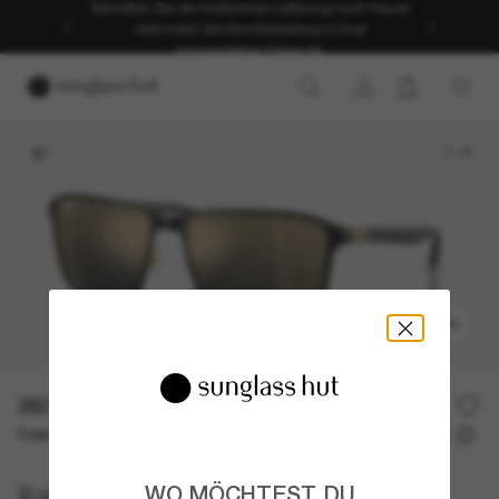
Genießen Sie die kostenlose Lieferung nach Hause
oder holen Sie Ihre Bestellung in Ihrer
ausgewählten Filiale ab.
1
/
5
ANPROBIEREN
260,00€
Oder 3 Raten ab
0% effektiver Jahreszins mit
86,67 €
Ray-Ban
WO MÖCHTEST DU