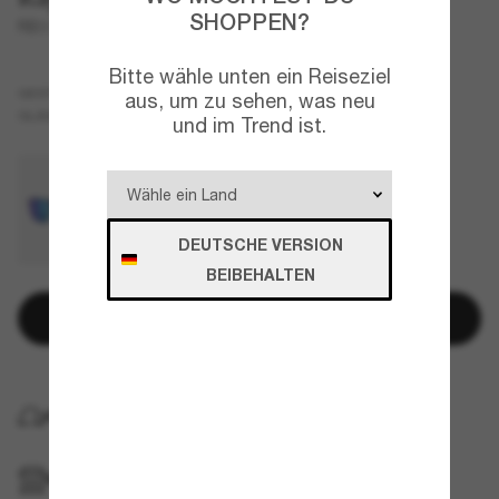
SHOPPEN?
RB3721 Polarized+ Lenses
Bitte wähle unten ein Reiseziel
Schwarz
GESTELL
aus, um zu sehen, was neu
Blau
GLÄSER
und im Trend ist.
DEUTSCHE VERSION
BEIBEHALTEN
In den Warenkorb
KOSTENLOSE LIEFERUNG NACH HAUSE
IM GESCHÄFT ABHOLEN