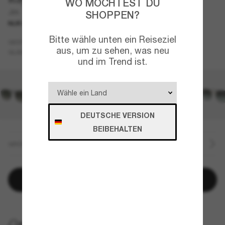
WO MÖCHTEST DU
Jim
SHOPPEN?
NUR ONLINE
Bitte wähle unten ein Reiseziel
Gold
GESTELL
aus, um zu sehen, was neu
Braun
GLÄSER
und im Trend ist.
DEUTSCHE VERSION
BEIBEHALTEN
GRÖSSE
In den Warenkorb
KOSTENLOSE LIEFERUNG NACH HAUSE