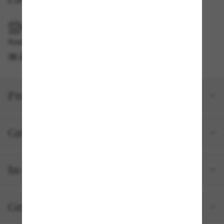
IM GESCHÄFT ABHOLEN
Kostenlose Abholung verfügbar
IM STORE FINDEN
Produktdetails
Größe und Passform
In deiner Bestellung inbegriffen
Gratisversand und -Retouren