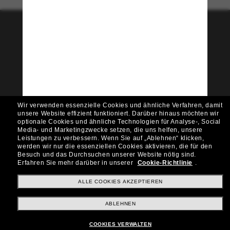
Tritt der Sunglass Hut-
Community bei!
Möchtest du Zugang zu VIP-Events, exklusiven
Empfehlungen und Angeboten wie € 10 Rabatt*
auf deinen nächsten Einkauf? Abonniere unseren
Newsletter *Es gelten unsere AGB
Wir verwenden essenzielle Cookies und ähnliche Verfahren, damit
Subscribe!
unsere Website effizient funktioniert.
Darüber hinaus möchten wir
optionale Cookies und ähnliche Technologien für Analyse-, Social
Media- und Marketingzwecke setzen, die uns helfen, unsere
Leistungen zu verbessern.
Wenn Sie auf „Ablehnen“ klicken,
werden wir nur die essenziellen Cookies aktivieren, die für den
Besuch und das Durchsuchen unserer Website nötig sind.
Shopping online
Erfahren Sie mehr darüber in unserer
Cookie-Richtlinie
.
ALLE COOKIES AKZEPTIEREN
Brands
ABLEHNEN
COOKIES VERWALTEN