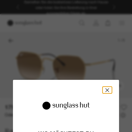
Genießen Sie die kostenlose Lieferung nach Hause
oder holen Sie Ihre Bestellung in Ihrer
ausgewählten Filiale ab.
1
/
5
ANPROBIEREN
179,00€
Oder 3 Raten ab
0% effektiver Jahreszins mit
59,67 €
Ray-Ban