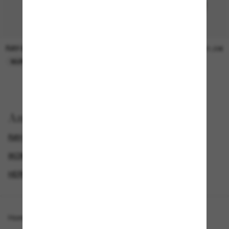
RAY-BAN
RAY-BAN
21,00€
21,00€
NUR ONLINE
NUR ONLINE
Anzeigen nach
RAY-BAN SONNENBRILLEN
IKONISCHE SONNENBRILLEN
HERREN SONNENBRILLEN
DAMEN SONNENBRILLEN
Homepage
/
Ray-Ban
/
Jim