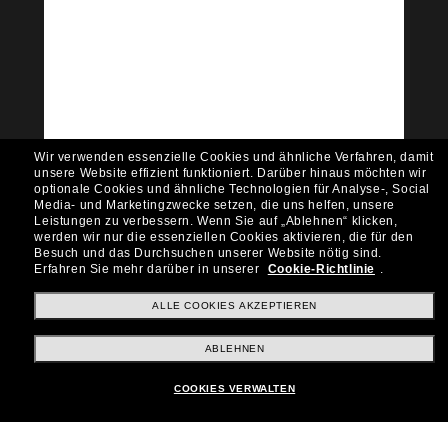
Tritt der Sunglass Hut-
Community bei!
Möchtest du Zugang zu VIP-Events, exklusiven
Empfehlungen und Angeboten wie € 10 Rabatt*
auf deinen nächsten Einkauf? Abonniere unseren
Newsletter *Es gelten unsere AGB
Wir verwenden essenzielle Cookies und ähnliche Verfahren, damit
Subscribe!
unsere Website effizient funktioniert.
Darüber hinaus möchten wir
optionale Cookies und ähnliche Technologien für Analyse-, Social
Media- und Marketingzwecke setzen, die uns helfen, unsere
Leistungen zu verbessern.
Wenn Sie auf „Ablehnen“ klicken,
werden wir nur die essenziellen Cookies aktivieren, die für den
Besuch und das Durchsuchen unserer Website nötig sind.
Shopping online
Erfahren Sie mehr darüber in unserer
Cookie-Richtlinie
.
ALLE COOKIES AKZEPTIEREN
Brands
ABLEHNEN
COOKIES VERWALTEN
Unternehmen