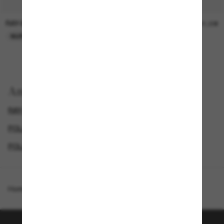
RAY-BAN
RAY-BAN
21,00€
21,00€
NUR ONLINE
NUR ONLINE
Anzeigen nach
RAY-BAN CHROMANCE
RAY-BAN SONNENBRILLEN
POLARISIERTE HERRENSONNENBRILLEN
POLARISIERTE SONNENBRILLEN
Homepage
/
Ray-Ban
/
RB3671 Polarized+ Lenses