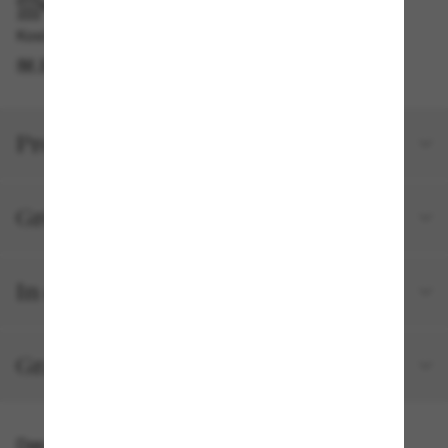
IM GESCHÄFT ABHOLEN
Kostenlose Abholung am selben Tag verfügbar
IM STORE FINDEN
Produktdetails
Größe und Passform
In deiner Bestellung inbegriffen
Gratisversand und -Retouren
Das könnte dir auch gefallen