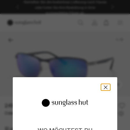
Genießen Sie die kostenlose Lieferung nach Hause
oder holen Sie Ihre Bestellung in Ihrer
ausgewählten Filiale ab.
1
/
5
ANPROBIEREN
249,00€
Oder 3 Raten ab
0% effektiver Jahreszins mit
83,00 €
Ray-Ban