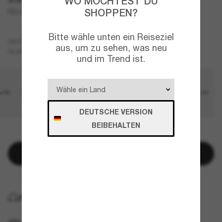
WO MÖCHTEST DU
SHOPPEN?
RB3671 Polarized+ Lenses
Bitte wähle unten ein Reiseziel
Blau
GESTELL
aus, um zu sehen, was neu
Grau
GLÄSER
und im Trend ist.
DEUTSCHE VERSION
BEIBEHALTEN
NUR NOCH WENIGE ARTIKEL VERFÜGBAR!
In den Warenkorb
KOSTENLOSE LIEFERUNG NACH HAUSE