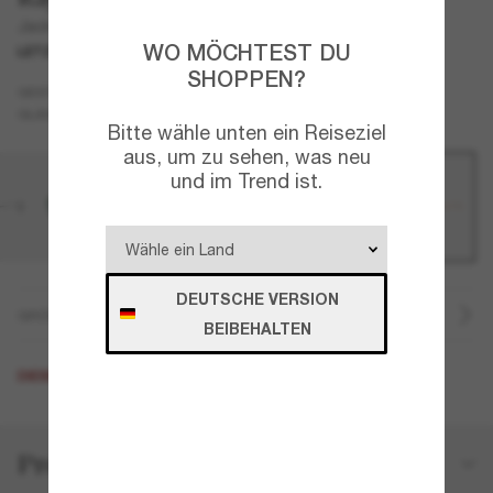
Jack
WO MÖCHTEST DU
LETZTE CHANCE
NUR ONLINE
SHOPPEN?
Rosa
GESTELL
Blau
GLÄSER
Bitte wähle unten ein Reiseziel
aus, um zu sehen, was neu
und im Trend ist.
DEUTSCHE VERSION
GRÖSSE
BEIBEHALTEN
DIESES PRODUKT IST AUSVERKAUFT
Produktdetails