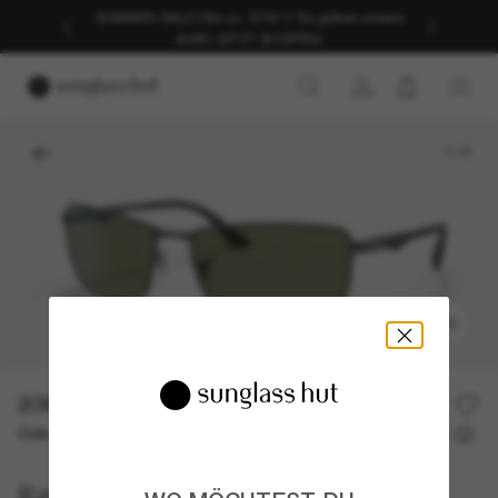
SOMMER-SALE | Bis zu -50%* | *Es gelten unsere
AGB | JETZT SHOPPEN
1
/
5
ANPROBIEREN
209,00€
Oder 3 Raten ab
0% effektiver Jahreszins mit
69,67 €
Ray-Ban