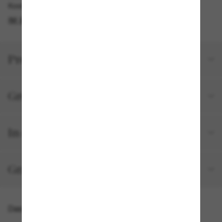
Kostenlose Abholung verfügbar
IM STORE FINDEN
Produktdetails
Größe und Passform
In deiner Bestellung inbegriffen
Gratisversand und -Retouren
Das könnte dir auch gefallen