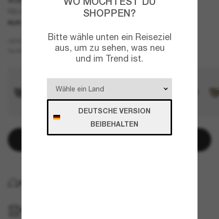
WO MÖCHTEST DU
SHOPPEN?
RB3498
NUR ONLINE
Bitte wähle unten ein Reiseziel
Schwarz
GESTELL
aus, um zu sehen, was neu
Grün
Polarisiert
GLÄSER
und im Trend ist.
DEUTSCHE VERSION
BEIBEHALTEN
In den Warenkorb
KOSTENLOSE LIEFERUNG NACH HAUSE
IM GESCHÄFT ABHOLEN