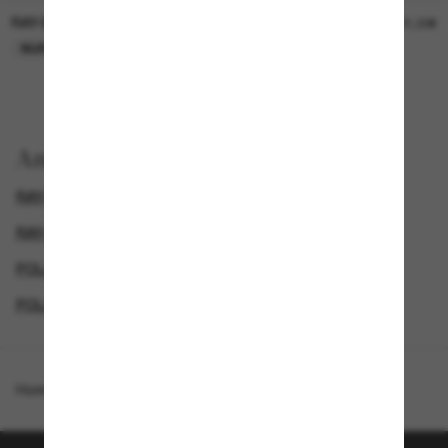
RAY-BAN
RAY-BAN
21,00€
21,00€
NUR ONLINE
NUR ONLINE
Anzeigen nach
RAY-BAN HERREN SONNENBRILLEN
RAY-BAN SONNENBRILLEN
POLARISIERTE SONNENBRILLEN
POLARISIERTE HERRENSONNENBRILLEN
Homepage
/
Ray-Ban
/
RB3498