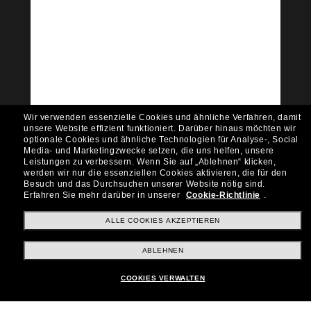
Tritt der Sunglass Hut-
Community bei!
Möchtest du Zugang zu VIP-Events, exklusiven
Empfehlungen und Angeboten wie € 10 Rabatt*
auf deinen nächsten Einkauf? Abonniere unseren
Newsletter *Es gelten unsere AGB
Wir verwenden essenzielle Cookies und ähnliche Verfahren, damit
Subscribe!
unsere Website effizient funktioniert.
Darüber hinaus möchten wir
optionale Cookies und ähnliche Technologien für Analyse-, Social
Media- und Marketingzwecke setzen, die uns helfen, unsere
Leistungen zu verbessern.
Wenn Sie auf „Ablehnen“ klicken,
werden wir nur die essenziellen Cookies aktivieren, die für den
Besuch und das Durchsuchen unserer Website nötig sind.
Shopping online
Erfahren Sie mehr darüber in unserer
Cookie-Richtlinie
.
ALLE COOKIES AKZEPTIEREN
Brands
ABLEHNEN
COOKIES VERWALTEN
Unternehmen